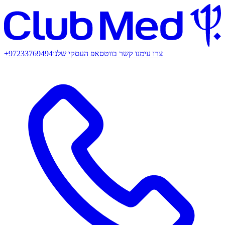
צרו עימנו קשר בווטסאפ העסקי שלנו
+97233769494