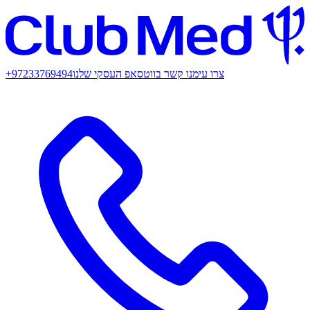
צרו עימנו קשר בווטסאפ העסקי שלנו
+97233769494