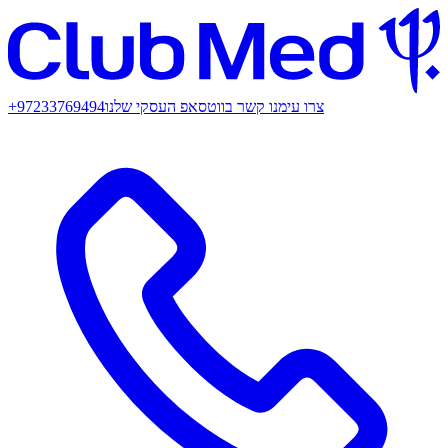
צרו עימנו קשר בווטסאפ העסקי שלנו
+97233769494