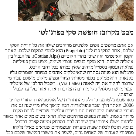
מבט מקרוב: חופשת סקי בפרג'לטו
אם אתם מחפשים נופים אלפיניים מרהיבים שילוו את כל חוויית הסקי
שלכם, אתר הסקי פרג'לטו (Pragelato) הוא לגמרי המקום שלכם. האתר
הקטן והאינטימי הזה שוכן בהרי הקוטיים (Cottian Alps), על הגבול בין
איטליה לצרפת. הוא מוקף בנופים עוצרי נשימה, מציע מגוון פעילויות
נפלאות ועטוף בסטייל מרהיב שאין כמותו בכל רחבי הרכס.
פרג'לטו הוא פנינה נסתרת שהאיטלקים אוהבים במיוחד ושומרים עליו
בקנאות. הוא ממוקם בכפר מסורתי וציורי ומציע מיקום מושלם עבור מי
שרוצה לחקור את ויה לאטה (Via Lattea) - "שביל החלב" של איטליה
הבנוי מרשת מסלולי סקי מרהיבה המחברת את האזור כולו עד לגבול
הצרפתי.
מאז שבפרג'לטו נערכו חלק מהתחרויות של אולימפיאדת החורף טורינו
2006, האתר הלך וצבר פופולאריות רבה ומושך אליו מדי שנה גם את
חובבי החופשות היוקרתיות וגם תיירים וגולשים שרוצים לחוות מקום
מיוחד באמת, לצפות בנופים מרהיבים שלא תראו בשום מקום אחר באזור
וליהנות משלג איכותי ורך שיחכה לכם במרחק נסיעה קצרה ברכבל.
בנוסף, תוכלו לבלות שעות ביערות העוצמתיים שנראים כאילו נלקחו
מסיפורי האגדות של האחים גרים, לשפר את כישורי הגלישה שלכם בכל