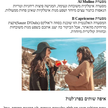
מסעדת Al Mulino
מסעדה איטלקית משובחת ונעימה, המגישה פיצות ריחניות וטריות
הנאפות בתנור עצים מיוחד ושפע מנות איטלקיות שאינן פחות ממעולות.
מסעדת Il Capricorno
המסעדה האלגנטית הזו שוכנת בסוזה ד'אולקס (Sauze D'Oulx)וקצת
מרוחקת מהאתר, אבל הביקור בה יענג אתכם בשפע מנות משובחות
ובחוויה קולינרית מיוחדת.
איפה שותים בפרג'לטו?