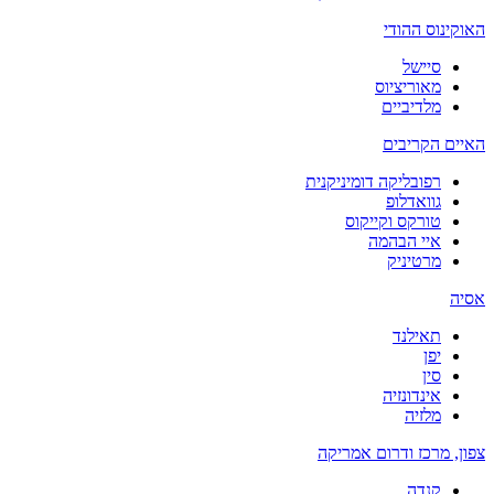
האוקינוס ההודי
סיישל
מאוריציוס
מלדיביים
האיים הקריבים
רפובליקה דומיניקנית
גוואדלופ
טורקס וקייקוס
איי הבהמה
מרטיניק
אסיה
תאילנד
יפן
סין
אינדונזיה
מלזיה
צפון, מרכז ודרום אמריקה
קנדה