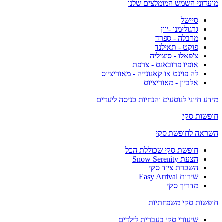
מועדוני השמש המומלצים שלנו
סיישל
גרגולימנו -יוון
מרבלה - ספרד
פוקט - תאילנד
צ'פאלו - סיציליה
אופיו פרובאנס - צרפת
לה פוינט או קאנונייה - מאוריציוס
אלביון - מאוריציוס
מידע חיוני לנוסעים והנחיות כניסה ליעדים
חופשות סקי
השראה לחופשת סקי
חופשת סקי שכוללת הכל
הצעת Snow Serenity
השכרת ציוד סקי
שירות Easy Arrival
מדריך סקי
חופשות סקי משפחתיות
שיעורי סקי בעברית לילדים