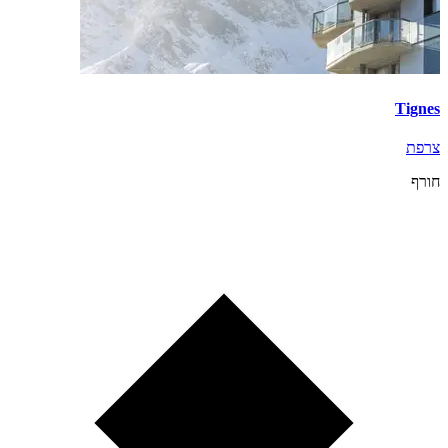
Tignes
צרפת
חורף