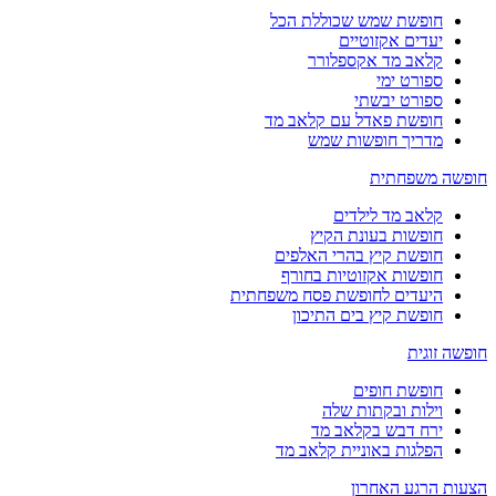
חופשת שמש שכוללת הכל
יעדים אקזוטיים
קלאב מד אקספלורר
ספורט ימי
ספורט יבשתי
חופשת פאדל עם קלאב מד
מדריך חופשות שמש
חופשה משפחתית
קלאב מד לילדים
חופשות בעונת הקיץ
חופשת קיץ בהרי האלפים
חופשות אקזוטיות בחורף
היעדים לחופשת פסח משפחתית
חופשת קיץ בים התיכון
חופשה זוגית
חופשת חופים
וילות ובקתות שלה
ירח דבש בקלאב מד
הפלגות באוניית קלאב מד
הצעות הרגע האחרון