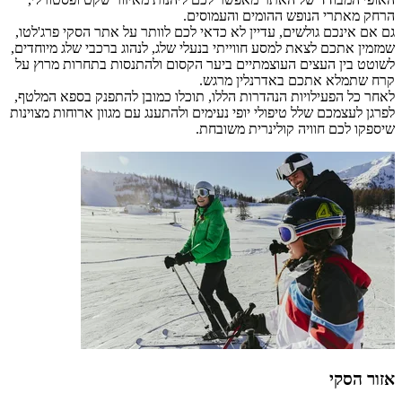
הרחק מאתרי הנופש ההומים והעמוסים.
גם אם אינכם גולשים, עדיין לא כדאי לכם לוותר על אתר הסקי פרג'לטו,
שמזמין אתכם לצאת למסע חווייתי בנעלי שלג, לנהוג ברכבי שלג מיוחדים,
לשוטט בין העצים העוצמתיים ביער הקסום ולהתנסות בתחרות מרוץ על
קרח שתמלא אתכם באדרנלין מרגש.
לאחר כל הפעילויות הנהדרות הללו, תוכלו כמובן להתפנק בספא המלטף,
לפרגן לעצמכם שלל טיפולי יופי נעימים ולהתענג עם מגוון ארוחות מצוינות
שיספקו לכם חוויה קולינרית משובחת.
אזור הסקי