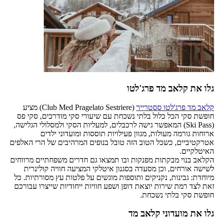
גלו את קלאב מד פרג'לטו
קלאב מד פרג'לטו ססטרייר
(Club Med Pragelato Sestriere) מציע
חופשת סקי הכל כלול בלתי נשכחת עם שיעורי סקי מודרכים, סקי פס
(Ski Pass) המאפשר גישה לרכבלים, למעליות הסקי ולמסלולי הגלישה,
ארוחות גורמה מעולות, מגוון פעילויות תוססות ומועדוני ילדים
אטרקטיביים, כשכל הטוב הזה טובל בנופים המרהיבים של הרי האלפים
האיטלקיים.
הקלאב בנוי מבקתות מפנקות ובו תמצאו גם חדרים משפחתיים מרווחים
לשישה אורחים, וכן מסעדה בסגנון איטלקי המציעה חוויה קולינרית
מיוחדת: גבינות, נקניקים ותוספות מוגשים על פלטות עץ מסורתיות. כל
זאת לצד רמת שירות יוצאת דופן ושפע חוויות ייחודיות שייצרו עבורכם
חופשת סקי בלתי נשכחת.
גלו את מועדוני קלאב מד