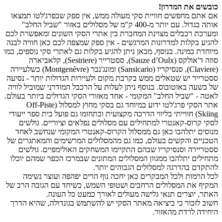
כובשים את המדרון!
אם אתם מחפשים חוויית סקי מעולה ממש, אין ספק שבפרג'לטו תמצאו
אותה בגדול. עם יותר מ-400 ק"מ של מסלולים באזור "שביל החלב"
ומערכת רכבלים מצוינת המחברת בין אתרי הסקי השונים ומאפשרת לכם
להגיע בקלות למדרונות המרגשים - אין ספק שמצפה לכם כאן חוויה לבנה
מיוחדת במינה. בנוסף, מכאן ניתן להגיע בקלות גם לאתרי סקי נוספים, כמו
סוזה ד'אולקס (Sauze d’Oulx), ססטרייר (Sestriere), קלאביארה
(Claviere), סנסיקריו (Sansicario) ומונג'נבר (Montgenèvre) כשלעיירה
ססטרייר יש שטאלים ממש בקרבת מקום ולעיירות הגדולות יותר - נסיעה
של כשעה באוטובוס. בנוסף ניתן לעלות על הרכבל המודרני שמוביל לוויה
לאטה - "שביל החלב" המקומי - אחד מאזורי הסקי הגדולים ביותר בעולם.
אתר הסקי פרג'לטו ידוע במיוחד גם בסקי מחוץ למסלול (Off-Piste
Skiing) חווייתי בליווי הדרכה מקצועית ובתחומו גם פועל בית ספר ייעודי
לסקי קרוס-קאנטרי למתחילים עם מסלולים נפלאים וציוריים. גולשים
מנוסים יתלהבו כאן גם ממסלול הקרוס-קאנטרי המקומי שנחשב לאחד
הטכניים והקשים בעולם, כמו גם מהמסלולים המרשימים והמאתגרים של
ססטריירה וסנסיקריו שבהם התקיימו המשחקים האולימפיים. גולשים
מתחילים יתלהבו ממגוון המסלולים המתונים שבמרכז הכפר שמהם יוכלו
להתקדם בהדרגה למסלולים הגבוהים יותר.
לכל הרמות ולכל המבקרים כאן יחכה נוף הרים יפהפה ועוצר נשימה
המקיף את המסלולים הרחבים ושטופי השמש, כשיחד עם הגובה הרב של
האתר, יוצרים תנאי גלישה מעולים לאורך כמעט כל העונה.
חשוב לזכור כי ביציאה מאתר הסקי יש להשתמש בגונדולה, שהיא הדרך
היחידה לרדת מהאזור.