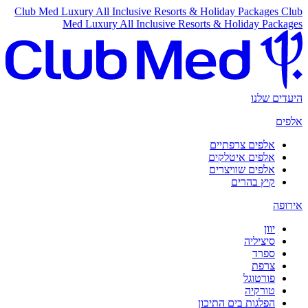
Club Med Luxury All Inclusive Resorts & Holiday Packages
Club
Med Luxury All Inclusive Resorts & Holiday Packages
היעדים שלנו
אלפים
אלפים צרפתיים
אלפים איטלקים
אלפים שוויצרים
קיץ בהרים
אירופה
יוון
סיציליה
ספרד
צרפת
פורטוגל
טורקיה
הפלגות בים התיכון