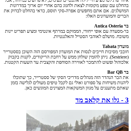
איזור פרג'לטו מציע חיי לילה אלגנטיים ונעימים, לא פרועים במיוחד, אבל
בהחלט עם שפע מקומות לצאת ולחגוג בהם אחרי יום ארוך במדרונות
המושלגים. אם אתם מחפשים אפרה-סקי תוסס, כדאי בהחלט לבדוק את
הברים והמועדונים האלו:
בר Antica Osteria
בר-מסעדה עם אופי ייחודי, הממוקם במרתף אינטימי ומציע תפריט יינות
משובח. מושלם לאוהבי הסטייל והאלגנטיות.
מועדון Tabata
חובבי מסיבות חייבים לנסות את המועדון המפורסם הזה השוכן בססטרייר
(Sestriere). ניתן להזמין שולחן ממש על רחבת הריקודים, לקנות בקבוק
אלכוהול ופשוט להתמכר לאווירה הסוחפת והקצבית עד השעות הקטנות.
בר Bar QB
את הבר הנהדר הזה מנהלים מדריכי הסקי של ססטרייר, כך שתוכלו
ליהנות משיחות על ספורט ואולי גם לקבל טיפים מעולים לגלישה בזמן
שאתם מתענגים על מגוון המשקאות המצוינים המוגשים כאן.
3
-
גלו את קלאב מד