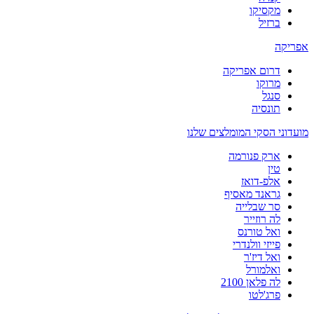
מקסיקו
ברזיל
אפריקה
דרום אפריקה
מרוקו
סנגל
תונסיה
מועדוני הסקי המומלצים שלנו
ארק פנורמה
טין
אלפ-דואז
גראנד מאסיף
סר שבלייה
לה רוזייר
ואל טורנס
פייזי וולנדרי
ואל דיז'ר
ואלמורל
לה פלאן 2100
פרג'לטו