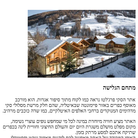
מתחם הגלישה
אתר הסקי פרג'לטו נראה כמו לקוח מתוך סיפור אגדות. הוא מורכב
מאוסף כפרים באזור פיימונטה שבאיטליה, שהם חלק מרשת מסלולי סקי
מדהימים המנוקדים ברחבי האלפים האיטלקיים, כמו שדה כוכבים מרהיב.
האתר מציע חוויה מיוחדת במינה לכל מי שמחפש נופים עוצרי נשימה,
מקום מפלט מושלם משגרת היום יום והעולם החיצוני וחוויית לינה בכפרים
שתיקח אתכם למסע מרתק בזמן.
האופי המבודד של האתר מאפשר לכם ליהנות מאיזור שקט ופסטורלי,