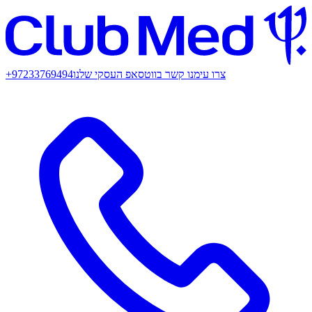
צרו עימנו קשר בווטסאפ העסקי שלנו
+97233769494