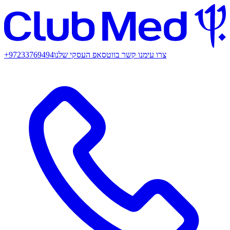
צרו עימנו קשר בווטסאפ העסקי שלנו
+97233769494