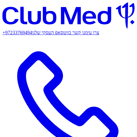
צרו עימנו קשר בווטסאפ העסקי שלנו
+97233769494