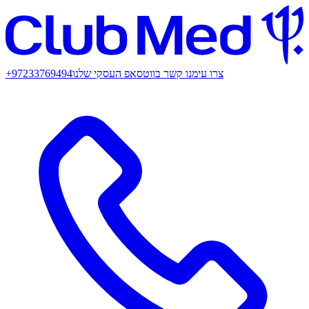
צרו עימנו קשר בווטסאפ העסקי שלנו
+97233769494