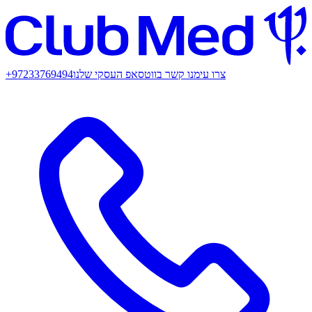
צרו עימנו קשר בווטסאפ העסקי שלנו
+97233769494