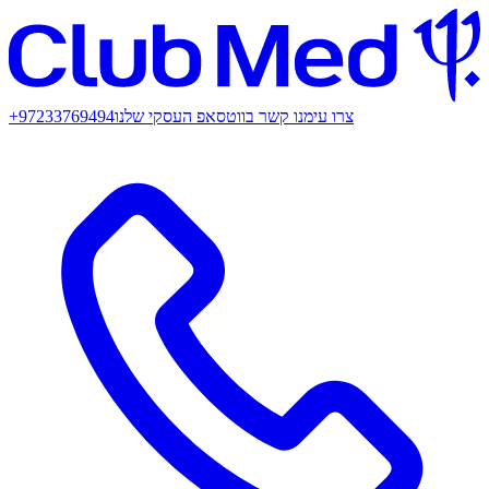
צרו עימנו קשר בווטסאפ העסקי שלנו
+97233769494