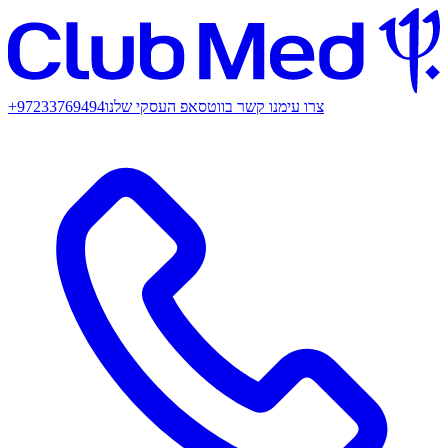
צרו עימנו קשר בווטסאפ העסקי שלנו
+97233769494