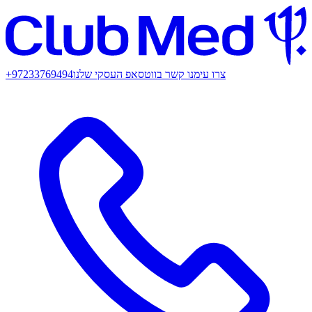
צרו עימנו קשר בווטסאפ העסקי שלנו
+97233769494