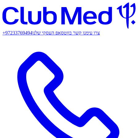
צרו עימנו קשר בווטסאפ העסקי שלנו
+97233769494