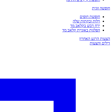
חופשה זוגית
חופשת חופים
וילות ובקתות שלה
ירח דבש בקלאב מד
הפלגות באוניית קלאב מד
הצעות הרגע האחרון
דילים והצעות