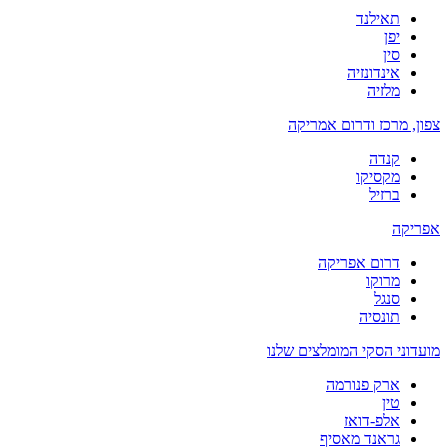
תאילנד
יפן
סין
אינדונזיה
מלזיה
צפון, מרכז ודרום אמריקה
קנדה
מקסיקו
ברזיל
אפריקה
דרום אפריקה
מרוקו
סנגל
תונסיה
מועדוני הסקי המומלצים שלנו
ארק פנורמה
טין
אלפ-דואז
גראנד מאסיף