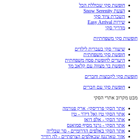
חופשת סקי שכוללת הכל
הצעת Snow Serenity
השכרת ציוד סקי
שירות Easy Arrival
מדריך סקי
חופשות סקי משפחתיות
שיעורי סקי בעברית לילדים
חופשת סקי משפחתית
היעדים לחופשת פסח משפחתית
חופשת בר מצווה עם קלאב מד
חופשת סקי לקבוצות וחברים
חופשת סקי עם חברים
מבט מקרוב אתרי הסקי
אתר הסקי פרדיסקי- ארק פנורמה
אתר הסקי טין ואל דיז'ר - טין
אתר הסקי - אלפ דואז
אתר הסקי - גרנד מסיף סמואנס
אתר הסקי באלפים הדרומיים - סר שבלייה
אזור טארנטז שבאלפים הצרפתיים - לה רוזייר