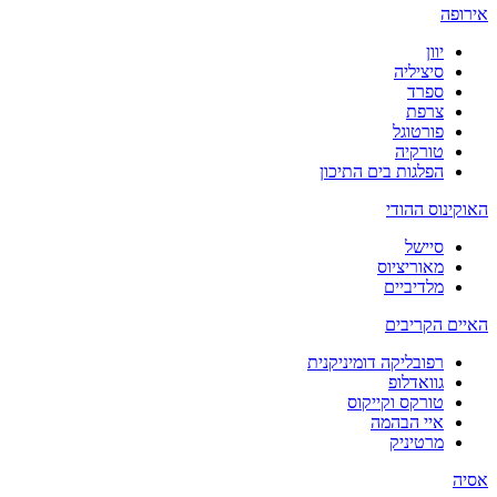
אירופה
יוון
סיציליה
ספרד
צרפת
פורטוגל
טורקיה
הפלגות בים התיכון
האוקינוס ההודי
סיישל
מאוריציוס
מלדיביים
האיים הקריבים
רפובליקה דומיניקנית
גוואדלופ
טורקס וקייקוס
איי הבהמה
מרטיניק
אסיה