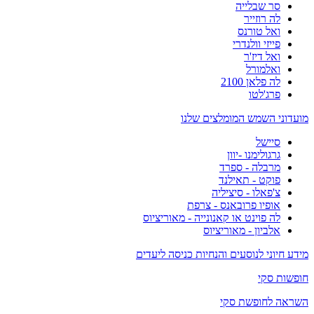
סר שבלייה
לה רוזייר
ואל טורנס
פייזי וולנדרי
ואל דיז'ר
ואלמורל
לה פלאן 2100
פרג'לטו
מועדוני השמש המומלצים שלנו
סיישל
גרגולימנו -יוון
מרבלה - ספרד
פוקט - תאילנד
צ'פאלו - סיציליה
אופיו פרובאנס - צרפת
לה פוינט או קאנונייה - מאוריציוס
אלביון - מאוריציוס
מידע חיוני לנוסעים והנחיות כניסה ליעדים
חופשות סקי
השראה לחופשת סקי