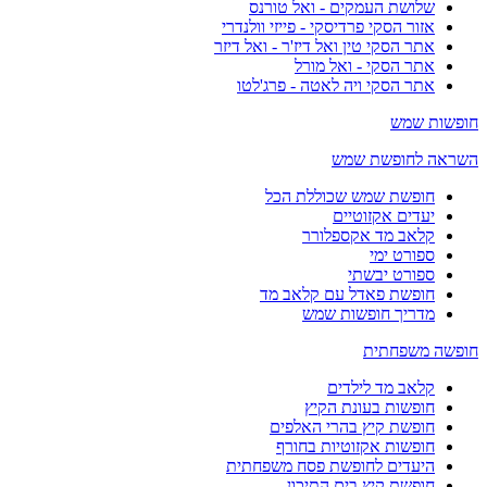
שלושת העמקים - ואל טורנס
אזור הסקי פרדיסקי - פייזי וולנדרי
אתר הסקי טין ואל דיז'ר - ואל דיזר
אתר הסקי - ואל מורל
אתר הסקי ויה לאטה - פרג'לטו
חופשות שמש
השראה לחופשת שמש
חופשת שמש שכוללת הכל
יעדים אקזוטיים
קלאב מד אקספלורר
ספורט ימי
ספורט יבשתי
חופשת פאדל עם קלאב מד
מדריך חופשות שמש
חופשה משפחתית
קלאב מד לילדים
חופשות בעונת הקיץ
חופשת קיץ בהרי האלפים
חופשות אקזוטיות בחורף
היעדים לחופשת פסח משפחתית
חופשת קיץ בים התיכון