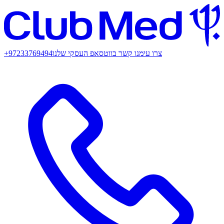
צרו עימנו קשר בווטסאפ העסקי שלנו
+97233769494