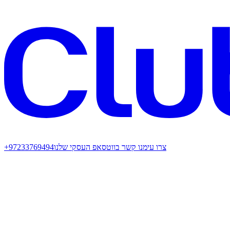
צרו עימנו קשר בווטסאפ העסקי שלנו
+97233769494