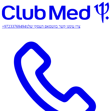
צרו עימנו קשר בווטסאפ העסקי שלנו
+97233769494