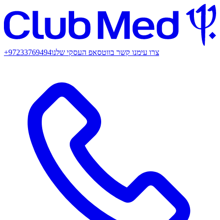
צרו עימנו קשר בווטסאפ העסקי שלנו
+97233769494