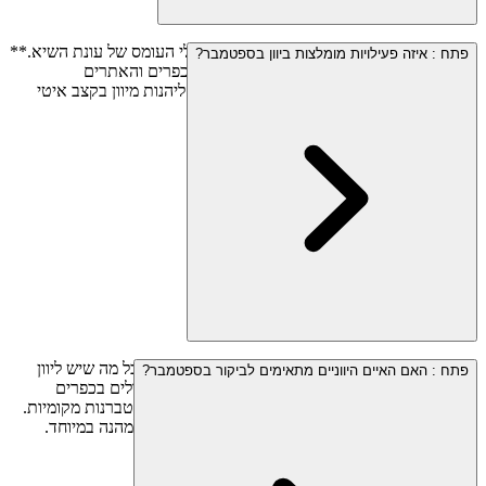
ספטמבר משלב את כל היתרונות של הקיץ, בלי העומס של עונת השיא.**
פתח
:
איזה פעילויות מומלצות ביוון בספטמבר?
מזג האוויר נעים, הים עדיין חמים, והחופים, הכפרים והאתרים
ההיסטוריים רגועים יותר**. זו תקופה נהדרת ליהנות מיוון בקצב איטי
יותר, בין טבע, תרבות ורגעים של מנוחה.
ספטמבר הוא אחד החודשים הטובים ביותר ליהנות מכל מה שיש ליוון
פתח
:
האם האיים היווניים מתאימים לביקור בספטמבר?
להציע. תוכלו לשלב בין ביקור באתרים היסטוריים, טיולים בכפרים
ציוריים, שיט בין האיים, שחייה בים החמים וארוחות בטברנות מקומיות.
מזג האוויר הנעים והאווירה הרגועה הופכים כל חוויה למהנה במיוחד.