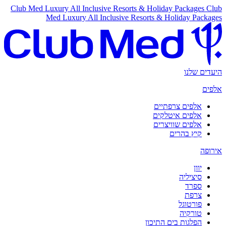
Club Med Luxury All Inclusive Resorts & Holiday Packages
Club
Med Luxury All Inclusive Resorts & Holiday Packages
היעדים שלנו
אלפים
אלפים צרפתיים
אלפים איטלקים
אלפים שוויצרים
קיץ בהרים
אירופה
יוון
סיציליה
ספרד
צרפת
פורטוגל
טורקיה
הפלגות בים התיכון