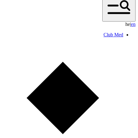
he
|
e
n
Club Med