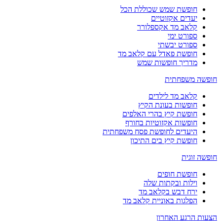
חופשת שמש שכוללת הכל
יעדים אקזוטיים
קלאב מד אקספלורר
ספורט ימי
ספורט יבשתי
חופשת פאדל עם קלאב מד
מדריך חופשות שמש
חופשה משפחתית
קלאב מד לילדים
חופשות בעונת הקיץ
חופשת קיץ בהרי האלפים
חופשות אקזוטיות בחורף
היעדים לחופשת פסח משפחתית
חופשת קיץ בים התיכון
חופשה זוגית
חופשת חופים
וילות ובקתות שלה
ירח דבש בקלאב מד
הפלגות באוניית קלאב מד
הצעות הרגע האחרון