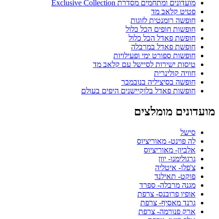
מועדונים ומתחמים מסדרת Exclusive Collection
פטיט קלאב מד
חופשה רומנטית לזוגות
חופשות חופים הכל כלול
חופשת פאדל הכל כלול
חופשת פאדל במרבלה
חופשות ספורט ימי ופעילויות
טיסות ישירות לסיישל עם קלאב מד
חוויה קולינרית
חופשה בסיציליה בנובמבר
חופשות פאדל בלוקיישנים היפים בעולם
מועדונים מומלצים
סישל
לה פוינט- מאוריציוס
אלביון- מאוריציוס
גרגולימנו- יוון
צ'פלו- איטליה
פוקט- תאילנד
מגנה מרבלה- ספרד
אופיו פרובנס- צרפת
גרנד מאסיף- צרפת
ארק פנורמה- צרפת