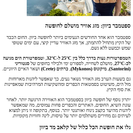
ספטמבר ביוון: מזג אוויר מושלם לחופשה
ספטמבר הוא אחד החודשים הנעימים ביותר לחופשה ביוון. החום הכבד
של הקיץ מתחיל להתמתן, אך מזג האוויר עדיין קיצי, עם ימים שטופי
שמש וכמעט ללא גשם.
הטמפרטורות נעות בדרך כלל בין 25°C ל-32°C
, ו
טמפרטורת הים מגיעה
לכ-27°C
, מושלם לשחייה, לספורט ימי ולבילוי בחופים של
סנטוריני
(Santorini)
,
מיקונוס (Mykonos)
,
כרתים (Crete)
ושאר האיים היווניים.
גם בשעות הערב מזג האוויר נשאר נעים, כך שאפשר ליהנות מארוחות
מול הים, משיטוט בסמטאות הכפרים ומהשקיעות המרהיבות שמאפיינות
את סוף הקיץ.
יתרון נוסף של חופשה ביוון בספטמבר הוא האווירה הרגועה יותר. לאחר
עונת השיא, החופים, האתרים והכפרים פחות עמוסים, מה שמאפשר
ליהנות מהיעד בקצב נינוח ואותנטי יותר. בנוסף, בתקופה זו ניתן למצוא
לעיתים גם מחירים משתלמים יותר על טיסות, לינה וחוויות מקומיות.
גלו את חופשת הכל כלול של קלאב מד ביוון