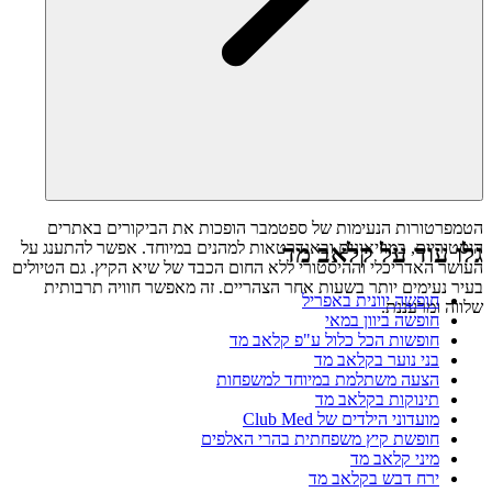
הטמפרטורות הנעימות של ספטמבר הופכות את הביקורים באתרים
היסטוריים, במוזיאונים ובאנדרטאות למהנים במיוחד. אפשר להתענג על
גלו עוד על קלאב מד
העושר האדריכלי וההיסטורי ללא החום הכבד של שיא הקיץ. גם הטיולים
בעיר נעימים יותר בשעות אחר הצהריים. זה מאפשר חוויה תרבותית
חופשה יוונית באפריל
שלווה ומרעננת.
חופשה ביוון במאי
חופשות הכל כלול ע"פ קלאב מד
בני נוער בקלאב מד
הצעה משתלמת במיוחד למשפחות
תינוקות בקלאב מד
מועדוני הילדים של Club Med
חופשת קיץ משפחתית בהרי האלפים
מיני קלאב מד
ירח דבש בקלאב מד