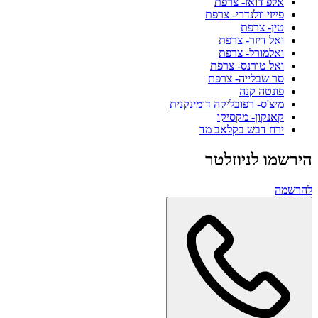
אלפ דואז- צרפת
פייזי וולנדרי- צרפת
טין- צרפת
ואל דיזר- צרפת
ואלמורל- צרפת
ואל טורנס- צרפת
סר שבלייה- צרפת
פונטה קנה
מיצ'ס- רפובליקה דומינקנית
קאנקון- מקסיקו
ירח דבש בקלאב מד
הירשמו לניוזלטר
להרשמה