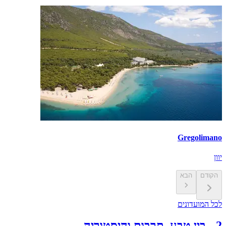
Gregolimano
יוון
הקודם
הבא
לכל המועדונים
2
-
בין טבע, תרבות והיסטוריה