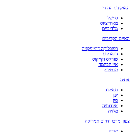
האוקינוס ההודי
סיישל
מאוריציוס
מלדיביים
האיים הקריבים
רפובליקה דומיניקנית
גוואדלופ
טורקס וקייקוס
איי הבהמה
מרטיניק
אסיה
תאילנד
יפן
סין
אינדונזיה
מלזיה
צפון, מרכז ודרום אמריקה
קנדה