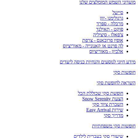
מועדוני השמש המומלצים שלנו
סיישל
גרגולימנו -יוון
מרבלה - ספרד
פוקט - תאילנד
צ'פאלו - סיציליה
אופיו פרובאנס - צרפת
לה פוינט או קאנונייה - מאוריציוס
אלביון - מאוריציוס
מידע חיוני לנוסעים והנחיות כניסה ליעדים
חופשות סקי
השראה לחופשת סקי
חופשת סקי שכוללת הכל
הצעת Snow Serenity
השכרת ציוד סקי
שירות Easy Arrival
מדריך סקי
חופשות סקי משפחתיות
שיעורי סקי בעברית לילדים