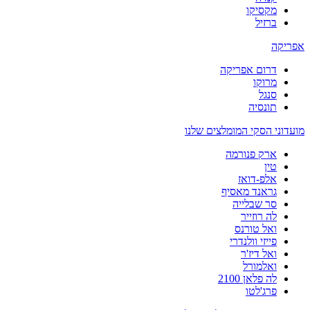
מקסיקו
ברזיל
אפריקה
דרום אפריקה
מרוקו
סנגל
תונסיה
מועדוני הסקי המומלצים שלנו
ארק פנורמה
טין
אלפ-דואז
גראנד מאסיף
סר שבלייה
לה רוזייר
ואל טורנס
פייזי וולנדרי
ואל דיז'ר
ואלמורל
לה פלאן 2100
פרג'לטו