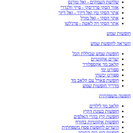
שלושת העמקים - ואל טורנס
אזור הסקי פרדיסקי - פייזי וולנדרי
אתר הסקי טין ואל דיז'ר - ואל דיזר
אתר הסקי - ואל מורל
אתר הסקי ויה לאטה - פרג'לטו
חופשות שמש
השראה לחופשת שמש
חופשת שמש שכוללת הכל
יעדים אקזוטיים
קלאב מד אקספלורר
ספורט ימי
ספורט יבשתי
חופשת פאדל עם קלאב מד
מדריך חופשות שמש
חופשה משפחתית
קלאב מד לילדים
חופשות בעונת הקיץ
חופשת קיץ בהרי האלפים
חופשות אקזוטיות בחורף
היעדים לחופשת פסח משפחתית
חופשת קיץ בים התיכון