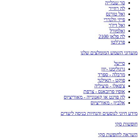
סר שבלייה
לה רוזייר
ואל טורנס
פייזי וולנדרי
ואל דיז'ר
ואלמורל
לה פלאן 2100
פרג'לטו
מועדוני השמש המומלצים שלנו
סיישל
גרגולימנו -יוון
מרבלה - ספרד
פוקט - תאילנד
צ'פאלו - סיציליה
אופיו פרובאנס - צרפת
לה פוינט או קאנונייה - מאוריציוס
אלביון - מאוריציוס
מידע חיוני לנוסעים והנחיות כניסה ליעדים
חופשות סקי
השראה לחופשת סקי