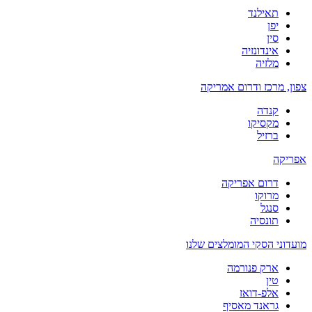
תאילנד
יפן
סין
אינדונזיה
מלזיה
צפון, מרכז ודרום אמריקה
קנדה
מקסיקו
ברזיל
אפריקה
דרום אפריקה
מרוקו
סנגל
תונסיה
מועדוני הסקי המומלצים שלנו
ארק פנורמה
טין
אלפ-דואז
גראנד מאסיף