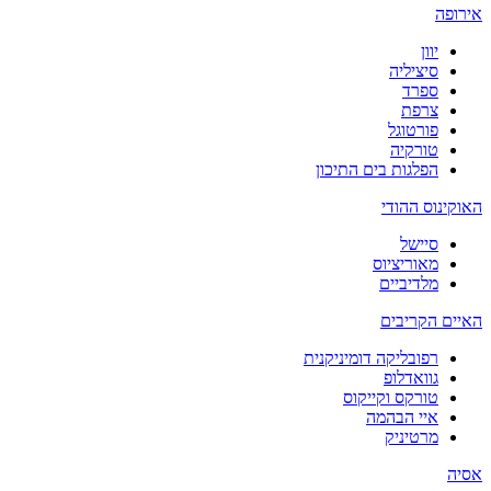
אירופה
יוון
סיציליה
ספרד
צרפת
פורטוגל
טורקיה
הפלגות בים התיכון
האוקינוס ההודי
סיישל
מאוריציוס
מלדיביים
האיים הקריבים
רפובליקה דומיניקנית
גוואדלופ
טורקס וקייקוס
איי הבהמה
מרטיניק
אסיה