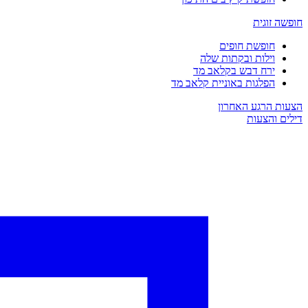
חופשה זוגית
חופשת חופים
וילות ובקתות שלה
ירח דבש בקלאב מד
הפלגות באוניית קלאב מד
הצעות הרגע האחרון
דילים והצעות