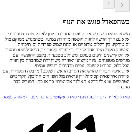
כשהפאדל פוגש את הנוף
משחק הפאדל שכבש את העולם הוא כבר מזמן לא רק טרנד ספורטיבי,
אלא גם דרך חדשה לחוות חופשה מיוחדת במינה. כשהמגרש ממוקם מול
ים טורקיז, בין דקלים טרופיים או תחת שמש ספרדית ים-תיכונית -
המשחק מקבל ממד אחר לגמרי. במועדוני קלאב מד, הפאדל יוצא מהעיר
אל הלוקיישנים היפים בעולם ומשתלב בטבעיות בקצב החופשה, עם
מגרשים מטופחים, ציוד מקצועי ואווירה משוחררת שמחברת בין חווית
הכל כלול, ספורט לנשמה, נופים מרהיבים וחופש אמיתי.
אז... איפה תבחרו להגיש את הסרב הראשון שלכם? מרבלה הספרדית עם
אווירה אירופאית קסומה? יוון פראית מול חופי הים התיכון? הקריביים
הטרופיים או אולי דווקא תאילנד אקזוטית? כך או כך - המגרש כבר
מחכה.
פאדל באווירה ים תיכונית
יעדי פאדל אקזוטיים
הרבה מעבר למשחק עצמו