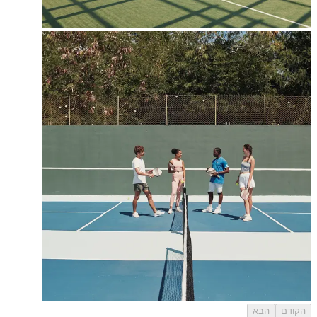
הקודם
הבא