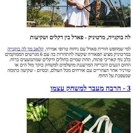
לה בוקנייה, מרטיניק - פאדל בין דקלים ושקיעות
למי שמחפש חוויית פאדל עם ניחוח טרופי אמיתי,
קלאב מד לה בוקנייה
במרטיניק מציע תפאורה שקשה להתחרות בה עם 6 מגרשים הממוקמים
בלב נוף קאריבי פתוח, תחת שמיים כחולים ודקלים שמתנועעים ברוח.
החום הנעים והבריזה המרעננת מושלמים למשחק בוקר מול הים או
טורניר אחר הצהריים עם אורחים מכל העולם, ובסיום - שקיעה כתומה
שנשפכת על החוף.
3
-
הרבה מעבר למשחק עצמו