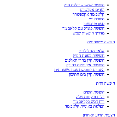
חופשת שמש שכוללת הכל
יעדים אקזוטיים
קלאב מד אקספלורר
ספורט ימי
ספורט יבשתי
חופשת פאדל עם קלאב מד
מדריך חופשות שמש
חופשה משפחתית
קלאב מד לילדים
חופשות בעונת הקיץ
חופשת קיץ בהרי האלפים
חופשות אקזוטיות בחורף
היעדים לחופשת פסח משפחתית
חופשת קיץ בים התיכון
חופשה זוגית
חופשת חופים
וילות ובקתות שלה
ירח דבש בקלאב מד
הפלגות באוניית קלאב מד
הצעות הרגע האחרון