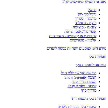
מועדוני השמש המומלצים שלנו
סיישל
גרגולימנו -יוון
מרבלה - ספרד
פוקט - תאילנד
צ'פאלו - סיציליה
אופיו פרובאנס - צרפת
לה פוינט או קאנונייה - מאוריציוס
אלביון - מאוריציוס
מידע חיוני לנוסעים והנחיות כניסה ליעדים
חופשות סקי
השראה לחופשת סקי
חופשת סקי שכוללת הכל
הצעת Snow Serenity
השכרת ציוד סקי
שירות Easy Arrival
מדריך סקי
חופשות סקי משפחתיות
שיעורי סקי בעברית לילדים