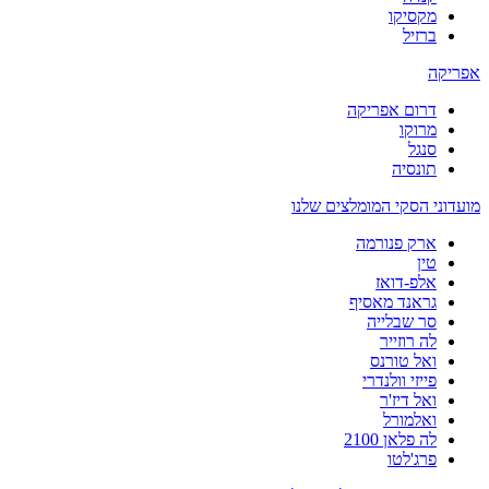
מקסיקו
ברזיל
אפריקה
דרום אפריקה
מרוקו
סנגל
תונסיה
מועדוני הסקי המומלצים שלנו
ארק פנורמה
טין
אלפ-דואז
גראנד מאסיף
סר שבלייה
לה רוזייר
ואל טורנס
פייזי וולנדרי
ואל דיז'ר
ואלמורל
לה פלאן 2100
פרג'לטו