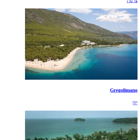
צרפת
Gregolimano
יוון