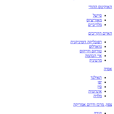
האוקינוס ההודי
סיישל
מאוריציוס
מלדיביים
האיים הקריבים
רפובליקה דומיניקנית
גוואדלופ
טורקס וקייקוס
איי הבהמה
מרטיניק
אסיה
תאילנד
יפן
סין
אינדונזיה
מלזיה
צפון, מרכז ודרום אמריקה
קנדה