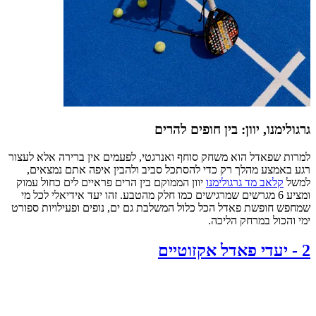
גרגולימנו, יוון: בין חופים להרים
למרות שפאדל הוא משחק סוחף ואנרגטי, לפעמים אין ברירה אלא לעצור
רגע באמצע מהלך רק כדי להסתכל סביב ולהבין איפה אתם נמצאים,
למשל
קלאב מד גרגולימנו
יוון הממוקם בין הרים פראיים לים כחול עמוק
ומציע 6 מגרשים שמרגישים כמו חלק מהטבע. זהו יעד אידיאלי לכל מי
שמחפש חופשת פאדל הכל כלול המשלבת גם ים, נופים ופעילויות ספורט
ימי והכול במרחק הליכה.
2
-
יעדי פאדל אקזוטיים