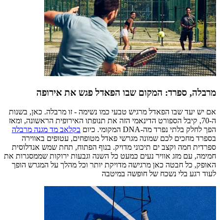
מרבלה, ספרד: המקום שבו הפאדל פגש את אירופה
אם יש יעד שבו הפאדל מרגיש טבעי כמו נשימה - זו מרבלה. כאן, בשנות
ה-70, קיבל הספורט הדינאמי הזה את תנופתו האירופית הראשונה, ומאז
הפך לחלק בלתי נפרד מה-DNA המקומי. כיום
בקלאב מד מגנה מרבלה
בספרד מחכים לכם שמונה מגרשי פאדל מטופחים, עטופים באווירה
ספרדית חמה וקצב ים תיכוני מדויק. בנוף הפתוח, תחת שמש אנדלוסית
חמימה, עם מזג אוויר נעים כמעט כל השנה וגבעות ירוקות שממסגרות את
האופק, כל חבטה כאן מרגישה מדויקת יותר וכל מהלך על המגרש הופך
לעוד רגע בלי נשכח של חופשה במיטבה