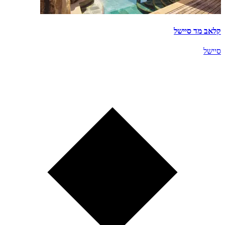
קלאב מד סיישל
סיישל