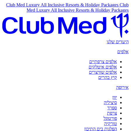
Club Med Luxury All Inclusive Resorts & Holiday Packages
Club
Med Luxury All Inclusive Resorts & Holiday Packages
היעדים שלנו
אלפים
אלפים צרפתיים
אלפים איטלקים
אלפים שוויצרים
קיץ בהרים
אירופה
יוון
סיציליה
ספרד
צרפת
פורטוגל
טורקיה
הפלגות בים התיכון