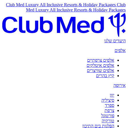
Club Med Luxury All Inclusive Resorts & Holiday Packages
Club
Med Luxury All Inclusive Resorts & Holiday Packages
היעדים שלנו
אלפים
אלפים צרפתיים
אלפים איטלקים
אלפים שוויצרים
קיץ בהרים
אירופה
יוון
סיציליה
ספרד
צרפת
פורטוגל
טורקיה
הפלגות בים התיכון