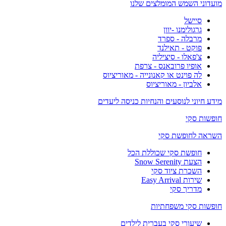
מועדוני השמש המומלצים שלנו
סיישל
גרגולימנו -יוון
מרבלה - ספרד
פוקט - תאילנד
צ'פאלו - סיציליה
אופיו פרובאנס - צרפת
לה פוינט או קאנונייה - מאוריציוס
אלביון - מאוריציוס
מידע חיוני לנוסעים והנחיות כניסה ליעדים
חופשות סקי
השראה לחופשת סקי
חופשת סקי שכוללת הכל
הצעת Snow Serenity
השכרת ציוד סקי
שירות Easy Arrival
מדריך סקי
חופשות סקי משפחתיות
שיעורי סקי בעברית לילדים