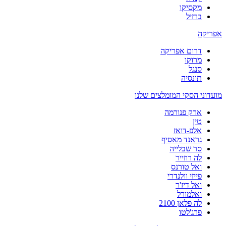
מקסיקו
ברזיל
אפריקה
דרום אפריקה
מרוקו
סנגל
תונסיה
מועדוני הסקי המומלצים שלנו
ארק פנורמה
טין
אלפ-דואז
גראנד מאסיף
סר שבלייה
לה רוזייר
ואל טורנס
פייזי וולנדרי
ואל דיז'ר
ואלמורל
לה פלאן 2100
פרג'לטו