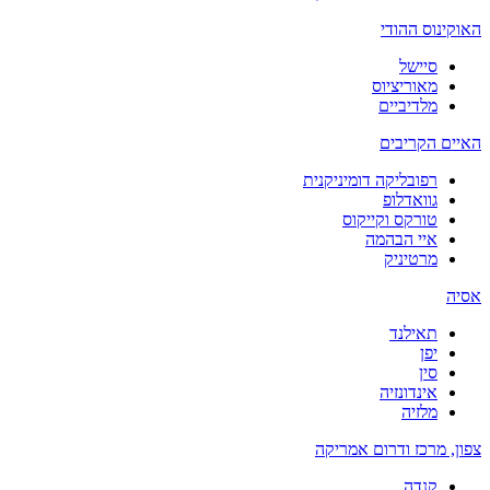
האוקינוס ההודי
סיישל
מאוריציוס
מלדיביים
האיים הקריבים
רפובליקה דומיניקנית
גוואדלופ
טורקס וקייקוס
איי הבהמה
מרטיניק
אסיה
תאילנד
יפן
סין
אינדונזיה
מלזיה
צפון, מרכז ודרום אמריקה
קנדה