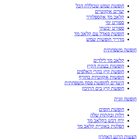
חופשת שמש שכוללת הכל
יעדים אקזוטיים
קלאב מד אקספלורר
ספורט ימי
ספורט יבשתי
חופשת פאדל עם קלאב מד
מדריך חופשות שמש
חופשה משפחתית
קלאב מד לילדים
חופשות בעונת הקיץ
חופשת קיץ בהרי האלפים
חופשות אקזוטיות בחורף
היעדים לחופשת פסח משפחתית
חופשת קיץ בים התיכון
חופשה זוגית
חופשת חופים
וילות ובקתות שלה
ירח דבש בקלאב מד
הפלגות באוניית קלאב מד
הצעות הרגע האחרון