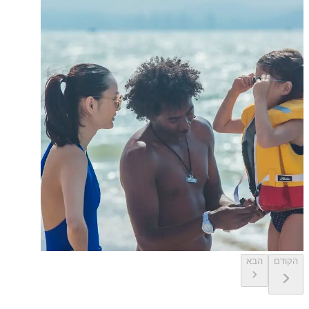
הקודם
הבא