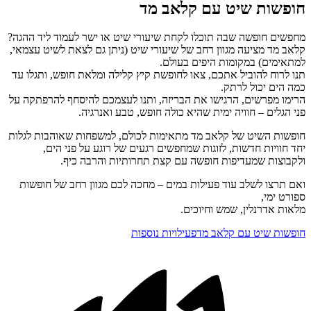
חופשות שיט עם קלאב מד
מחפשים חופשה שבה תוכלו לקחת שיעורי שיט או ישר לעמוד ליד ההגה?
קלאב מד מציעה מגוון רחב של שיעורי שיט (ניתן גם לצאת לשיט עצמאי,
למתאימים) במקומות היפים בעולם.
תנו לרוח להוביל אתכם, צאו לחופשת קיץ קלילה ומלאת חופש, ותגלו עד
כמה הים יכול לרתק.
הרימו מפרשים, הרגישו את הבריזה, ותנו לעצמכם להיסחף להרפתקה על
פני הגלים – חוויה ימית שהיא כולה חופש, טבע ואנרגיה.
חופשות השיט של קלאב מד מתאימות לכולם, למשפחות שאוהבות לגלות
יחד חוויות חדשות, לזוגות שמחפשים רגעים של רוגע על פני הים,
ולקבוצות שמעדיפות חופשה עם קצת תחרותיות והרבה כיף.
ואם תרצו לשלב עוד פעילות במים – מחכה לכם מגוון רחב של חופשות
ספורט ימי,
מלאות אדרנלין, שמש וחיוכים.
חופשות שיט עם קלאב מד
פעילויות נוספות