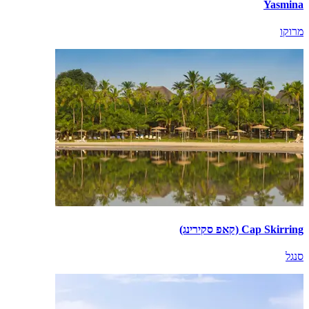
Yasmina
מרוקו
Cap Skirring (קאפ סקירינג)
סנגל