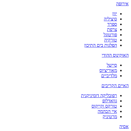
אירופה
יוון
סיציליה
ספרד
צרפת
פורטוגל
טורקיה
הפלגות בים התיכון
האוקינוס ההודי
סיישל
מאוריציוס
מלדיביים
האיים הקריבים
רפובליקה דומיניקנית
גוואדלופ
טורקס וקייקוס
איי הבהמה
מרטיניק
אסיה