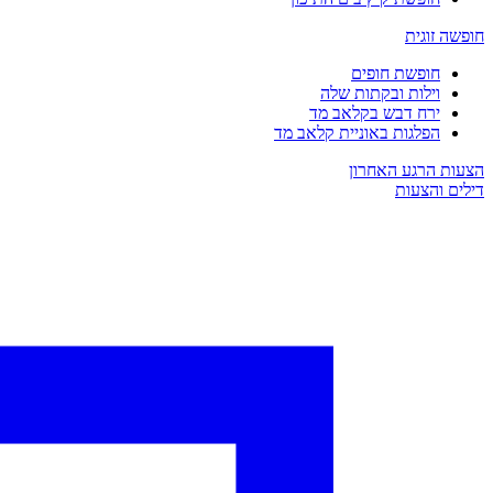
חופשה זוגית
חופשת חופים
וילות ובקתות שלה
ירח דבש בקלאב מד
הפלגות באוניית קלאב מד
הצעות הרגע האחרון
דילים והצעות