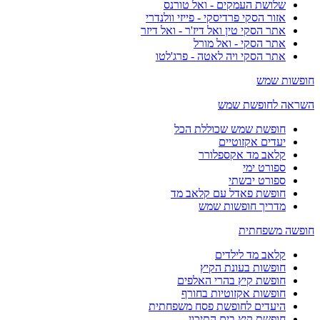
שלושת העמקים - ואל טורנס
אזור הסקי פרדיסקי - פייזי וולנדרי
אתר הסקי טין ואל דיז'ר - ואל דיזר
אתר הסקי - ואל מורל
אתר הסקי ויה לאטה - פרג'לטו
חופשות שמש
השראה לחופשת שמש
חופשת שמש שכוללת הכל
יעדים אקזוטיים
קלאב מד אקספלורר
ספורט ימי
ספורט יבשתי
חופשת פאדל עם קלאב מד
מדריך חופשות שמש
חופשה משפחתית
קלאב מד לילדים
חופשות בעונת הקיץ
חופשת קיץ בהרי האלפים
חופשות אקזוטיות בחורף
היעדים לחופשת פסח משפחתית
חופשת קיץ בים התיכון