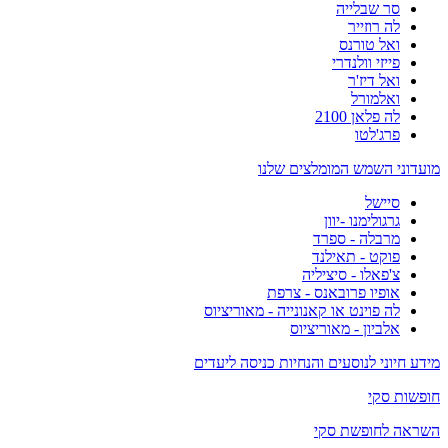
סר שבלייה
לה רוזייר
ואל טורנס
פייזי וולנדרי
ואל דיז'ר
ואלמורל
לה פלאן 2100
פרג'לטו
מועדוני השמש המומלצים שלנו
סיישל
גרגולימנו -יוון
מרבלה - ספרד
פוקט - תאילנד
צ'פאלו - סיציליה
אופיו פרובאנס - צרפת
לה פוינט או קאנונייה - מאוריציוס
אלביון - מאוריציוס
מידע חיוני לנוסעים והנחיות כניסה ליעדים
חופשות סקי
השראה לחופשת סקי