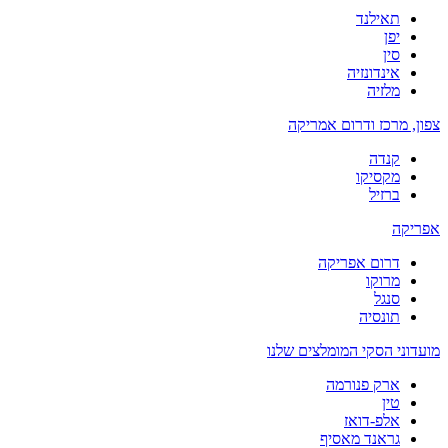
תאילנד
יפן
סין
אינדונזיה
מלזיה
צפון, מרכז ודרום אמריקה
קנדה
מקסיקו
ברזיל
אפריקה
דרום אפריקה
מרוקו
סנגל
תונסיה
מועדוני הסקי המומלצים שלנו
ארק פנורמה
טין
אלפ-דואז
גראנד מאסיף