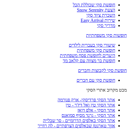
חופשת סקי שכוללת הכל
הצעת Snow Serenity
השכרת ציוד סקי
שירות Easy Arrival
מדריך סקי
חופשות סקי משפחתיות
שיעורי סקי בעברית לילדים
חופשת סקי משפחתית
היעדים לחופשת פסח משפחתית
חופשת בר מצווה עם קלאב מד
חופשת סקי לקבוצות וחברים
חופשת סקי עם חברים
מבט מקרוב אתרי הסקי
אתר הסקי פרדיסקי- ארק פנורמה
אתר הסקי טין ואל דיז'ר - טין
אתר הסקי - אלפ דואז
אתר הסקי - גרנד מסיף סמואנס
אתר הסקי באלפים הדרומיים - סר שבלייה
אזור טארנטז שבאלפים הצרפתיים - לה רוזייר