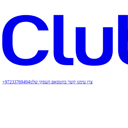
צרו עימנו קשר בווטסאפ העסקי שלנו
+97233769494