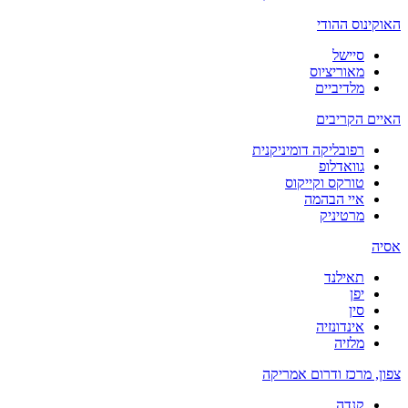
האוקינוס ההודי
סיישל
מאוריציוס
מלדיביים
האיים הקריבים
רפובליקה דומיניקנית
גוואדלופ
טורקס וקייקוס
איי הבהמה
מרטיניק
אסיה
תאילנד
יפן
סין
אינדונזיה
מלזיה
צפון, מרכז ודרום אמריקה
קנדה