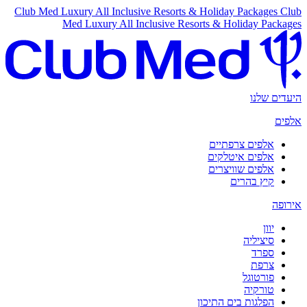
Club Med Luxury All Inclusive Resorts & Holiday Packages
Club
Med Luxury All Inclusive Resorts & Holiday Packages
היעדים שלנו
אלפים
אלפים צרפתיים
אלפים איטלקים
אלפים שוויצרים
קיץ בהרים
אירופה
יוון
סיציליה
ספרד
צרפת
פורטוגל
טורקיה
הפלגות בים התיכון