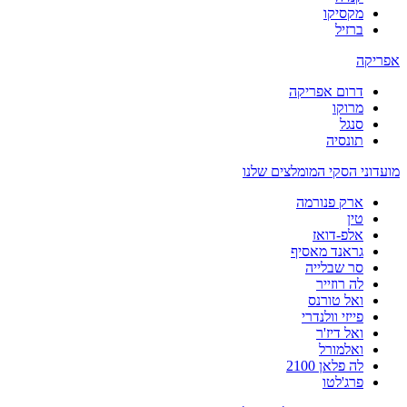
מקסיקו
ברזיל
אפריקה
דרום אפריקה
מרוקו
סנגל
תונסיה
מועדוני הסקי המומלצים שלנו
ארק פנורמה
טין
אלפ-דואז
גראנד מאסיף
סר שבלייה
לה רוזייר
ואל טורנס
פייזי וולנדרי
ואל דיז'ר
ואלמורל
לה פלאן 2100
פרג'לטו