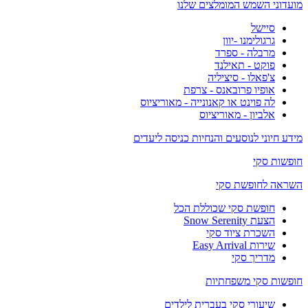
מועדוני השמש המומלצים שלנו
סיישל
גרגולימנו -יוון
מרבלה - ספרד
פוקט - תאילנד
צ'פאלו - סיציליה
אופיו פרובאנס - צרפת
לה פוינט או קאנונייה - מאוריציוס
אלביון - מאוריציוס
מידע חיוני לנוסעים והנחיות כניסה ליעדים
חופשות סקי
השראה לחופשת סקי
חופשת סקי שכוללת הכל
הצעת Snow Serenity
השכרת ציוד סקי
שירות Easy Arrival
מדריך סקי
חופשות סקי משפחתיות
שיעורי סקי בעברית לילדים