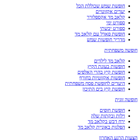
חופשת שמש שכוללת הכל
יעדים אקזוטיים
קלאב מד אקספלורר
ספורט ימי
ספורט יבשתי
חופשת פאדל עם קלאב מד
מדריך חופשות שמש
חופשה משפחתית
קלאב מד לילדים
חופשות בעונת הקיץ
חופשת קיץ בהרי האלפים
חופשות אקזוטיות בחורף
היעדים לחופשת פסח משפחתית
חופשת קיץ בים התיכון
חופשה זוגית
חופשת חופים
וילות ובקתות שלה
ירח דבש בקלאב מד
הפלגות באוניית קלאב מד
הצעות הרגע האחרון