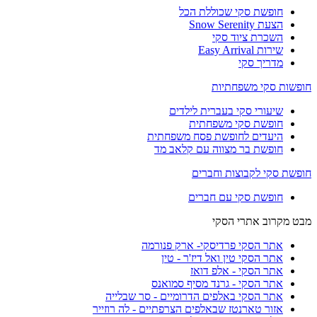
חופשת סקי שכוללת הכל
הצעת Snow Serenity
השכרת ציוד סקי
שירות Easy Arrival
מדריך סקי
חופשות סקי משפחתיות
שיעורי סקי בעברית לילדים
חופשת סקי משפחתית
היעדים לחופשת פסח משפחתית
חופשת בר מצווה עם קלאב מד
חופשת סקי לקבוצות וחברים
חופשת סקי עם חברים
מבט מקרוב אתרי הסקי
אתר הסקי פרדיסקי- ארק פנורמה
אתר הסקי טין ואל דיז'ר - טין
אתר הסקי - אלפ דואז
אתר הסקי - גרנד מסיף סמואנס
אתר הסקי באלפים הדרומיים - סר שבלייה
אזור טארנטז שבאלפים הצרפתיים - לה רוזייר