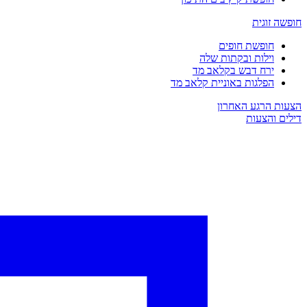
חופשה זוגית
חופשת חופים
וילות ובקתות שלה
ירח דבש בקלאב מד
הפלגות באוניית קלאב מד
הצעות הרגע האחרון
דילים והצעות