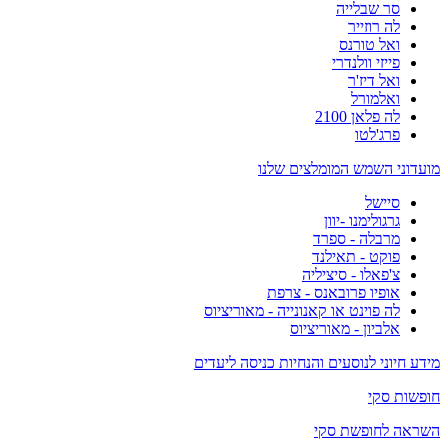
סר שבלייה
לה רוזייר
ואל טורנס
פייזי וולנדרי
ואל דיז'ר
ואלמורל
לה פלאן 2100
פרג'לטו
מועדוני השמש המומלצים שלנו
סיישל
גרגולימנו -יוון
מרבלה - ספרד
פוקט - תאילנד
צ'פאלו - סיציליה
אופיו פרובאנס - צרפת
לה פוינט או קאנונייה - מאוריציוס
אלביון - מאוריציוס
מידע חיוני לנוסעים והנחיות כניסה ליעדים
חופשות סקי
השראה לחופשת סקי