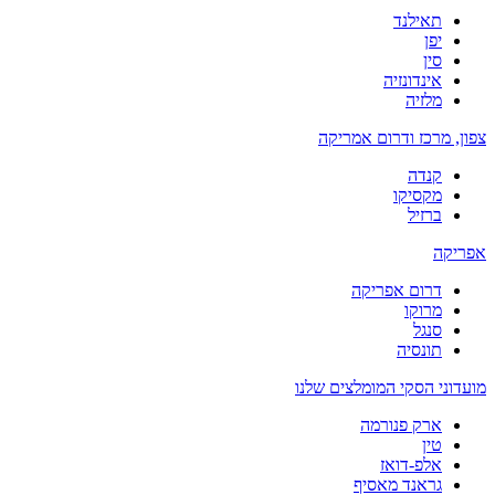
תאילנד
יפן
סין
אינדונזיה
מלזיה
צפון, מרכז ודרום אמריקה
קנדה
מקסיקו
ברזיל
אפריקה
דרום אפריקה
מרוקו
סנגל
תונסיה
מועדוני הסקי המומלצים שלנו
ארק פנורמה
טין
אלפ-דואז
גראנד מאסיף