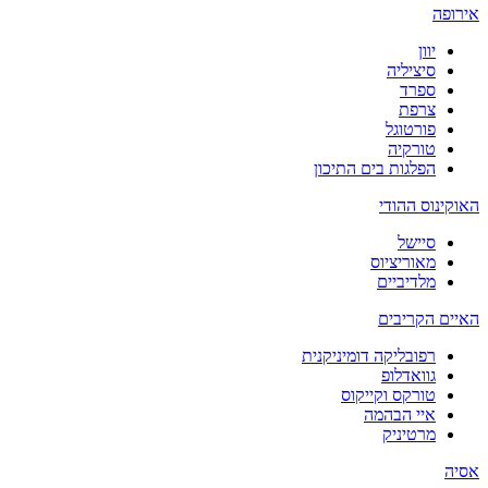
אירופה
יוון
סיציליה
ספרד
צרפת
פורטוגל
טורקיה
הפלגות בים התיכון
האוקינוס ההודי
סיישל
מאוריציוס
מלדיביים
האיים הקריבים
רפובליקה דומיניקנית
גוואדלופ
טורקס וקייקוס
איי הבהמה
מרטיניק
אסיה