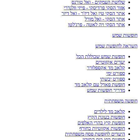
שלושת העמקים - ואל טורנס
אזור הסקי פרדיסקי - פייזי וולנדרי
אתר הסקי טין ואל דיז'ר - ואל דיזר
אתר הסקי - ואל מורל
אתר הסקי ויה לאטה - פרג'לטו
חופשות שמש
השראה לחופשת שמש
חופשת שמש שכוללת הכל
יעדים אקזוטיים
קלאב מד אקספלורר
ספורט ימי
ספורט יבשתי
חופשת פאדל עם קלאב מד
מדריך חופשות שמש
חופשה משפחתית
קלאב מד לילדים
חופשות בעונת הקיץ
חופשת קיץ בהרי האלפים
חופשות אקזוטיות בחורף
היעדים לחופשת פסח משפחתית
חופשת קיץ בים התיכון