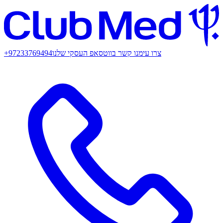
צרו עימנו קשר בווטסאפ העסקי שלנו
+97233769494