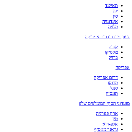
תאילנד
יפן
סין
אינדונזיה
מלזיה
צפון, מרכז ודרום אמריקה
קנדה
מקסיקו
ברזיל
אפריקה
דרום אפריקה
מרוקו
סנגל
תונסיה
מועדוני הסקי המומלצים שלנו
ארק פנורמה
טין
אלפ-דואז
גראנד מאסיף