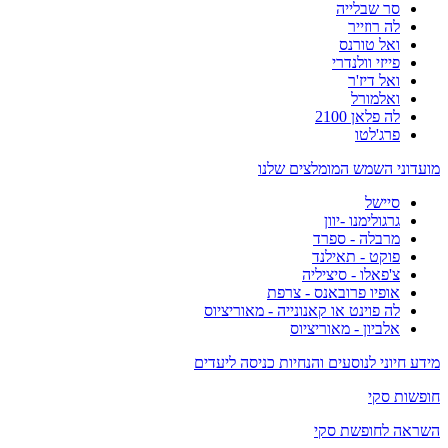
סר שבלייה
לה רוזייר
ואל טורנס
פייזי וולנדרי
ואל דיז'ר
ואלמורל
לה פלאן 2100
פרג'לטו
מועדוני השמש המומלצים שלנו
סיישל
גרגולימנו -יוון
מרבלה - ספרד
פוקט - תאילנד
צ'פאלו - סיציליה
אופיו פרובאנס - צרפת
לה פוינט או קאנונייה - מאוריציוס
אלביון - מאוריציוס
מידע חיוני לנוסעים והנחיות כניסה ליעדים
חופשות סקי
השראה לחופשת סקי