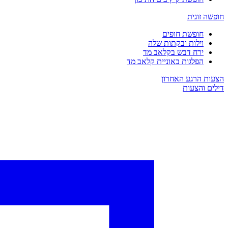
חופשה זוגית
חופשת חופים
וילות ובקתות שלה
ירח דבש בקלאב מד
הפלגות באוניית קלאב מד
הצעות הרגע האחרון
דילים והצעות