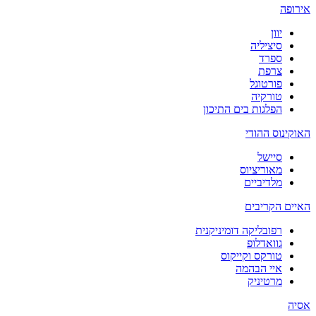
אירופה
יוון
סיציליה
ספרד
צרפת
פורטוגל
טורקיה
הפלגות בים התיכון
האוקינוס ההודי
סיישל
מאוריציוס
מלדיביים
האיים הקריבים
רפובליקה דומיניקנית
גוואדלופ
טורקס וקייקוס
איי הבהמה
מרטיניק
אסיה