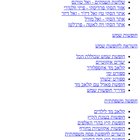
שלושת העמקים - ואל טורנס
אזור הסקי פרדיסקי - פייזי וולנדרי
אתר הסקי טין ואל דיז'ר - ואל דיזר
אתר הסקי - ואל מורל
אתר הסקי ויה לאטה - פרג'לטו
חופשות שמש
השראה לחופשת שמש
חופשת שמש שכוללת הכל
יעדים אקזוטיים
קלאב מד אקספלורר
ספורט ימי
ספורט יבשתי
חופשת פאדל עם קלאב מד
מדריך חופשות שמש
חופשה משפחתית
קלאב מד לילדים
חופשות בעונת הקיץ
חופשת קיץ בהרי האלפים
חופשות אקזוטיות בחורף
היעדים לחופשת פסח משפחתית
חופשת קיץ בים התיכון