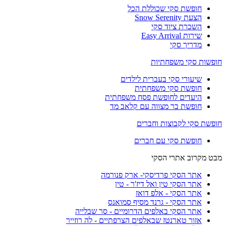
חופשת סקי שכוללת הכל
הצעת Snow Serenity
השכרת ציוד סקי
שירות Easy Arrival
מדריך סקי
חופשות סקי משפחתיות
שיעורי סקי בעברית לילדים
חופשת סקי משפחתית
היעדים לחופשת פסח משפחתית
חופשת בר מצווה עם קלאב מד
חופשת סקי לקבוצות וחברים
חופשת סקי עם חברים
מבט מקרוב אתרי הסקי
אתר הסקי פרדיסקי- ארק פנורמה
אתר הסקי טין ואל דיז'ר - טין
אתר הסקי - אלפ דואז
אתר הסקי - גרנד מסיף סמואנס
אתר הסקי באלפים הדרומיים - סר שבלייה
אזור טארנטז שבאלפים הצרפתיים - לה רוזייר