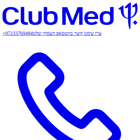
צרו עימנו קשר בווטסאפ העסקי שלנו
+97233769494