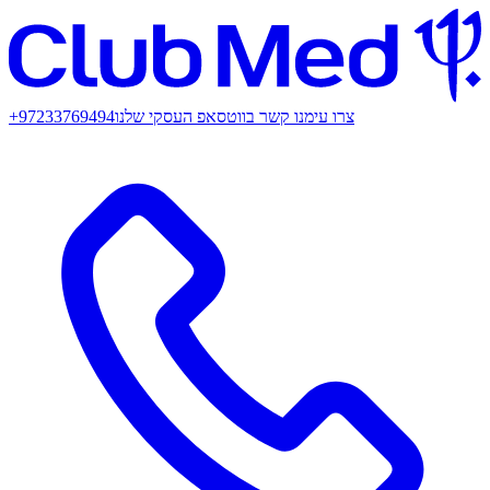
צרו עימנו קשר בווטסאפ העסקי שלנו
+97233769494