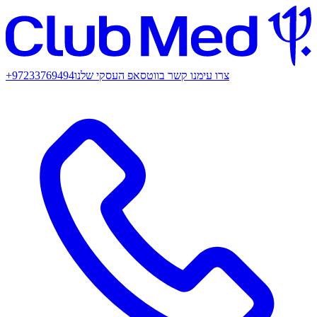
צרו עימנו קשר בווטסאפ העסקי שלנו
+97233769494