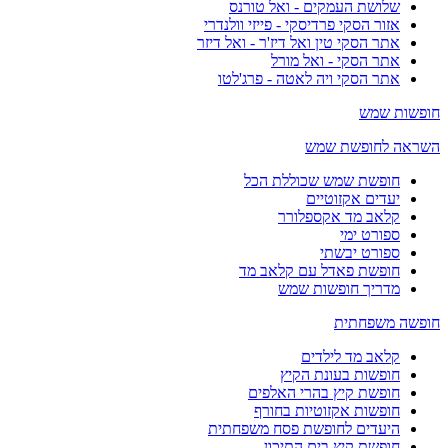
שלושת העמקים - ואל טורנס
אזור הסקי פרדיסקי - פייזי וולנדרי
אתר הסקי טין ואל דיז'ר - ואל דיזר
אתר הסקי - ואל מורל
אתר הסקי ויה לאטה - פרג'לטו
חופשות שמש
השראה לחופשת שמש
חופשת שמש שכוללת הכל
יעדים אקזוטיים
קלאב מד אקספלורר
ספורט ימי
ספורט יבשתי
חופשת פאדל עם קלאב מד
מדריך חופשות שמש
חופשה משפחתית
קלאב מד לילדים
חופשות בעונת הקיץ
חופשת קיץ בהרי האלפים
חופשות אקזוטיות בחורף
היעדים לחופשת פסח משפחתית
חופשת קיץ בים התיכון