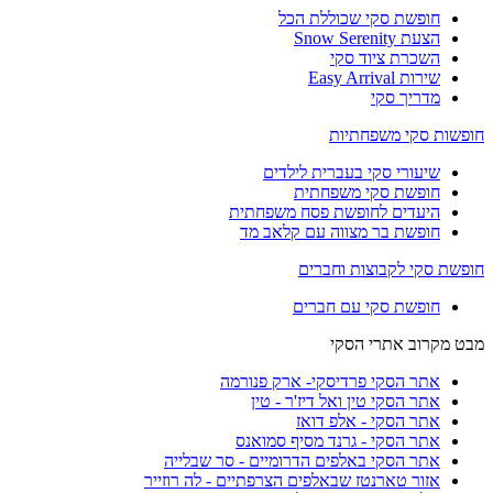
חופשת סקי שכוללת הכל
הצעת Snow Serenity
השכרת ציוד סקי
שירות Easy Arrival
מדריך סקי
חופשות סקי משפחתיות
שיעורי סקי בעברית לילדים
חופשת סקי משפחתית
היעדים לחופשת פסח משפחתית
חופשת בר מצווה עם קלאב מד
חופשת סקי לקבוצות וחברים
חופשת סקי עם חברים
מבט מקרוב אתרי הסקי
אתר הסקי פרדיסקי- ארק פנורמה
אתר הסקי טין ואל דיז'ר - טין
אתר הסקי - אלפ דואז
אתר הסקי - גרנד מסיף סמואנס
אתר הסקי באלפים הדרומיים - סר שבלייה
אזור טארנטז שבאלפים הצרפתיים - לה רוזייר