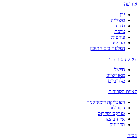
אירופה
יוון
סיציליה
ספרד
צרפת
פורטוגל
טורקיה
הפלגות בים התיכון
האוקינוס ההודי
סיישל
מאוריציוס
מלדיביים
האיים הקריבים
רפובליקה דומיניקנית
גוואדלופ
טורקס וקייקוס
איי הבהמה
מרטיניק
אסיה