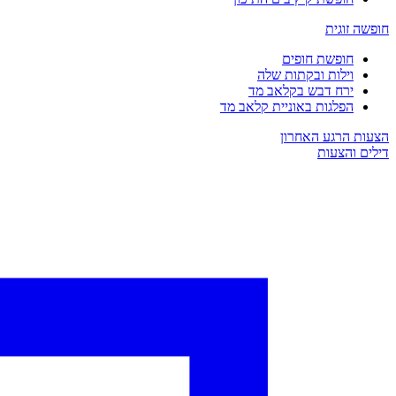
חופשה זוגית
חופשת חופים
וילות ובקתות שלה
ירח דבש בקלאב מד
הפלגות באוניית קלאב מד
הצעות הרגע האחרון
דילים והצעות