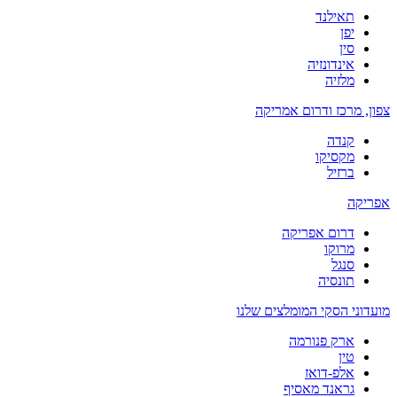
תאילנד
יפן
סין
אינדונזיה
מלזיה
צפון, מרכז ודרום אמריקה
קנדה
מקסיקו
ברזיל
אפריקה
דרום אפריקה
מרוקו
סנגל
תונסיה
מועדוני הסקי המומלצים שלנו
ארק פנורמה
טין
אלפ-דואז
גראנד מאסיף