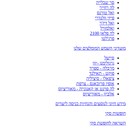
סר שבלייה
לה רוזייר
ואל טורנס
פייזי וולנדרי
ואל דיז'ר
ואלמורל
לה פלאן 2100
פרג'לטו
מועדוני השמש המומלצים שלנו
סיישל
גרגולימנו -יוון
מרבלה - ספרד
פוקט - תאילנד
צ'פאלו - סיציליה
אופיו פרובאנס - צרפת
לה פוינט או קאנונייה - מאוריציוס
אלביון - מאוריציוס
מידע חיוני לנוסעים והנחיות כניסה ליעדים
חופשות סקי
השראה לחופשת סקי