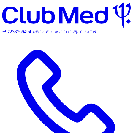
צרו עימנו קשר בווטסאפ העסקי שלנו
+97233769494