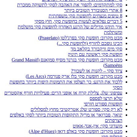
סקי למתקדמים: להפוך את האהבה לסקי לתשוקה ממכרת
8 אתרי הסנובורד הטובים ביותר
8 טיפים מנצחים לחופשת סקי משפחתית
5 דברים נפלאים לעשות בחופשת סקי, חוץ מסקי
איך תיהנו מדילים של הרגע האחרון לחופשת סקי מושלמת
ומשתלמת
מבט מקרוב: חופשת סקי בפרג'לטו (Pragelato)
הכינו גופכם לחורף (ולחופשת סקי...)
סקי מים וויקבורד בקלאב מד
חופשת סקי ראשונה עם תינוק
מבט מקרוב: חופשת סקי בגרנד מסיף סמואנס (Grand Massif
Samoëns)
ציוד סקי – לקנות או לשכור?
מבט מקרוב: חופשת סקי בלז ארק פנורמה (Les Arcs)
ללכוד את הרגע: כך תצלמו את התמונות היפות ביותר בחופשת
הסקי
עפיפוני שלג, צלילת קרח או אופני הרים: פעילויות חורף אקסטרים
שלא תרצו לפספס
חופשות ספורט חורפי
לא רק סקי: ספורט שלג אטרקטיבי מחוץ למסלולים
ינואר, פברואר או מרץ? התקופות הטובות ביותר לסקי באלפים
הצרפתים
מועדוני סקי: אין-אנד-אאוט
מבט מקרוב: חופשת סקי באלפ דואז (Alpe d'Huez)
חבילות סקי