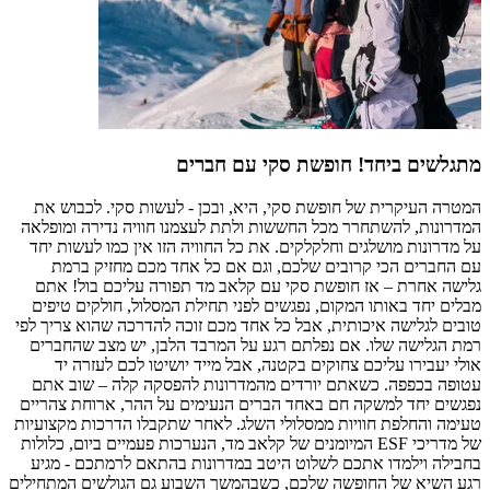
מתגלשים ביחד! חופשת סקי עם חברים
המטרה העיקרית של חופשת סקי, היא, ובכן - לעשות סקי. לכבוש את
המדרונות, להשתחרר מכל החששות ולתת לעצמנו חוויה נדירה ומופלאה
על מדרונות מושלגים וחלקלקים. את כל החוויה הזו אין כמו לעשות יחד
עם החברים הכי קרובים שלכם, וגם אם כל אחד מכם מחזיק ברמת
גלישה אחרת – אז חופשת סקי עם קלאב מד תפורה עליכם בול! אתם
מבלים יחד באותו המקום, נפגשים לפני תחילת המסלול, חולקים טיפים
טובים לגלישה איכותית, אבל כל אחד מכם זוכה להדרכה שהוא צריך לפי
רמת הגלישה שלו. אם נפלתם רגע על המרבד הלבן, יש מצב שהחברים
אולי יעבירו עליכם צחוקים בקטנה, אבל מייד יושיטו לכם לעזרה יד
עטופה בכפפה. כשאתם יורדים מהמדרונות להפסקה קלה – שוב אתם
נפגשים יחד למשקה חם באחד הברים הנעימים על ההר, ארוחת צהריים
טעימה והחלפת חוויות ממסלולי השלג. לאחר שתקבלו הדרכות מקצועיות
של מדריכי ESF המיומנים של קלאב מד, הנערכות פעמיים ביום, כלולות
בחבילה וילמדו אתכם לשלוט היטב במדרונות בהתאם לרמתכם - מגיע
רגע השיא של החופשה שלכם, כשבהמשך השבוע גם הגולשים המתחילים