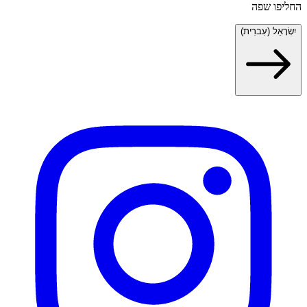
החליפו שפה
יִשְׂרָאֵל (עִברִית)