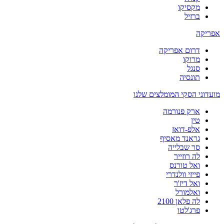
מקסיקו
ברזיל
אפריקה
דרום אפריקה
מרוקו
סנגל
תונסיה
מועדוני הסקי המומלצים שלנו
ארק פנורמה
טין
אלפ-דואז
גראנד מאסיף
סר שבלייה
לה רוזייר
ואל טורנס
פייזי וולנדרי
ואל דיז'ר
ואלמורל
לה פלאן 2100
פרג'לטו