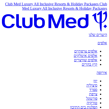
Club Med Luxury All Inclusive Resorts & Holiday Packages
Club
Med Luxury All Inclusive Resorts & Holiday Packages
היעדים שלנו
אלפים
אלפים צרפתיים
אלפים איטלקים
אלפים שוויצרים
קיץ בהרים
אירופה
יוון
סיציליה
ספרד
צרפת
פורטוגל
טורקיה
הפלגות בים התיכון