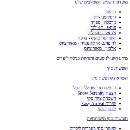
מועדוני השמש המומלצים שלנו
סיישל
גרגולימנו -יוון
מרבלה - ספרד
פוקט - תאילנד
צ'פאלו - סיציליה
אופיו פרובאנס - צרפת
לה פוינט או קאנונייה - מאוריציוס
אלביון - מאוריציוס
מידע חיוני לנוסעים והנחיות כניסה ליעדים
חופשות סקי
השראה לחופשת סקי
חופשת סקי שכוללת הכל
הצעת Snow Serenity
השכרת ציוד סקי
שירות Easy Arrival
מדריך סקי
חופשות סקי משפחתיות
שיעורי סקי בעברית לילדים