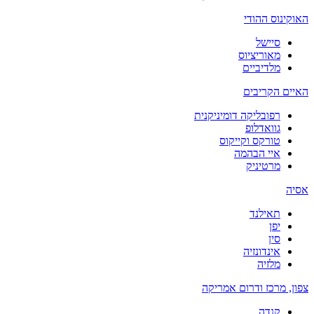
האוקינוס ההודי
סיישל
מאוריציוס
מלדיביים
האיים הקריבים
רפובליקה דומיניקנית
גוואדלופ
טורקס וקייקוס
איי הבהמה
מרטיניק
אסיה
תאילנד
יפן
סין
אינדונזיה
מלזיה
צפון, מרכז ודרום אמריקה
קנדה