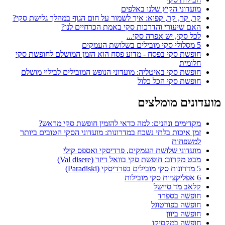
מועדוני הקיץ שלנו באלפים
קר, קר, קר, קפוא: איך לשמור על חום הגוף במהלך גלישת סקי?
האם שיעורי והדרכות סקי באמת הכרחיים לנו?
לכל סקי, יש אפרה סקי...
5 מסלולי סקי מובילים בשלושת העמקים
חופשת סקי בפסח - מדוע פסח הוא הזמן המושלם לחופשת סקי
חלומית
חופשת סקי באיטליה: מועדוני הנופש המובילים לבילוי מושלם
חופשת סקי הכל כלול
מועדונים מומלצים
מקדימים ונהנים: למה כדאי להזמין חופשת סקי מראש?
זמן איכות בלתי נשכח במדרונות: מועדוני הסקי הטובים ביותר
למשפחות
מועדוני שלושת העמקים, פרדיסקי ואספס קילי
מבט מקרוב: חופשת סקי בוואל דיזר (Val disere)
5 מדרונות סקי מובילים בפרדיסקי (Paradiski)
6 אפליקציות סקי מובילות
קלאב מד סיישל
חופשה בספרד
חופשה בפורטוגל
חופשה ביוון
חופשה במקסיקו