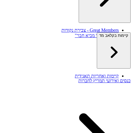
Great Members - צבירת נקודות
תוכנית "חבר מביא חבר"
קיימות בקלאב מד
צרו קשר
קיימות ואחריות תאגידית
כנסים ואירועי תמריץ לחברות