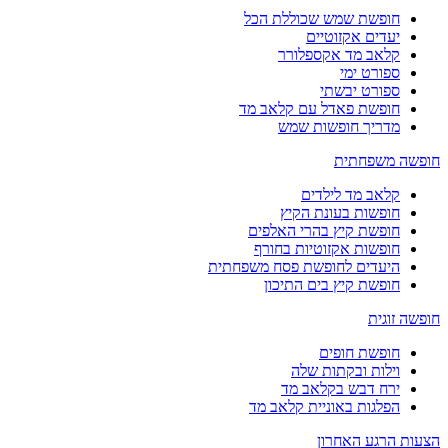
חופשת שמש שכוללת הכל
יעדים אקזוטיים
קלאב מד אקספלורר
ספורט ימי
ספורט יבשתי
חופשת פאדל עם קלאב מד
מדריך חופשות שמש
חופשה משפחתית
קלאב מד לילדים
חופשות בעונת הקיץ
חופשת קיץ בהרי האלפים
חופשות אקזוטיות בחורף
היעדים לחופשת פסח משפחתית
חופשת קיץ בים התיכון
חופשה זוגית
חופשת חופים
וילות ובקתות שלה
ירח דבש בקלאב מד
הפלגות באוניית קלאב מד
הצעות הרגע האחרון