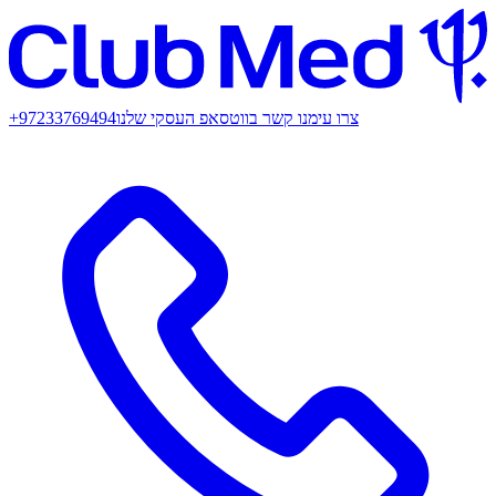
צרו עימנו קשר בווטסאפ העסקי שלנו
+97233769494