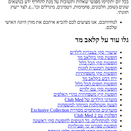
בכל יום יתקיימו מפגשי שאלות ותשובות על מנת להחליף ידע בנושאים
שונים (שומן, חלבונים, פחמימות, ויטמינים, מינרלים וכו'...), לצד ייעוץ
תזונתי.
לנוחיותכם, אנו מציעים לכם להביא איתכם את מזרן היוגה האישי
שלכם.
גלו עוד על קלאב מד
שיעורי סקי בעברית לילדים
חופשת סקי בקלאב מד
חופשות סקי הכל כלול
חופשה רומנטית לזוגות
חופשות סקי משפחתיות
ירח דבש בקלאב מד
חופשות חופים הכל כלול
חופשת סקי עם ילדים
חופשת קיץ משפחתית בהרי האלפים
מועדוני הילדים של Club Med
הצעה משתלמת במיוחד למשפחות
מועדונים ומתחמים מסדרת Exclusive Collection
הפלגות עם Club Med 2
סקי למתחילים: כל הטיפים לחופשת סקי ראשונה
חופשות ספורט ימי ופעילויות