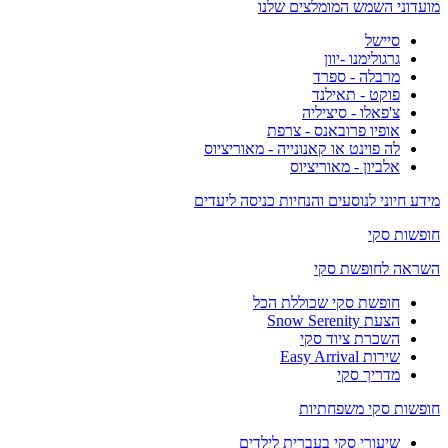
מועדוני השמש המומלצים שלנו
סיישל
גרגולימנו -יוון
מרבלה - ספרד
פוקט - תאילנד
צ'פאלו - סיציליה
אופיו פרובאנס - צרפת
לה פוינט או קאנונייה - מאוריציוס
אלביון - מאוריציוס
מידע חיוני לנוסעים והנחיות כניסה ליעדים
חופשות סקי
השראה לחופשת סקי
חופשת סקי שכוללת הכל
הצעת Snow Serenity
השכרת ציוד סקי
שירות Easy Arrival
מדריך סקי
חופשות סקי משפחתיות
שיעורי סקי בעברית לילדים