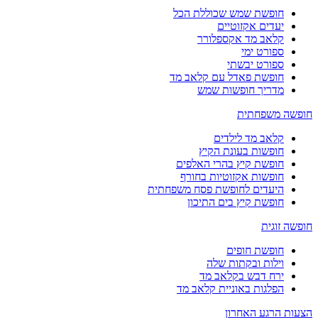
חופשת שמש שכוללת הכל
יעדים אקזוטיים
קלאב מד אקספלורר
ספורט ימי
ספורט יבשתי
חופשת פאדל עם קלאב מד
מדריך חופשות שמש
חופשה משפחתית
קלאב מד לילדים
חופשות בעונת הקיץ
חופשת קיץ בהרי האלפים
חופשות אקזוטיות בחורף
היעדים לחופשת פסח משפחתית
חופשת קיץ בים התיכון
חופשה זוגית
חופשת חופים
וילות ובקתות שלה
ירח דבש בקלאב מד
הפלגות באוניית קלאב מד
הצעות הרגע האחרון