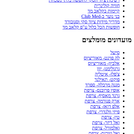
רשימת ציוד הסקי לחופשה בלתי נשכחת
חוויה קולינרית
קיימות בקלאב מד
בני נוער ב-Club Med
מדריך מידות ציוד סקי וסנובורד
חופשות הכל כלול ע"פ קלאב מד
מועדונים מומלצים
סישל
לה פוינט- מאוריציוס
אלביון- מאוריציוס
גרגולימנו- יוון
צ'פלו- איטליה
פוקט- תאילנד
מגנה מרבלה- ספרד
אופיו פרובנס- צרפת
גרנד מאסיף- צרפת
ארק פנורמה- צרפת
אלפ דואז- צרפת
פייזי וולנדרי- צרפת
טין- צרפת
ואל דיזר- צרפת
ואלמורל- צרפת
ואל טורנס- צרפת