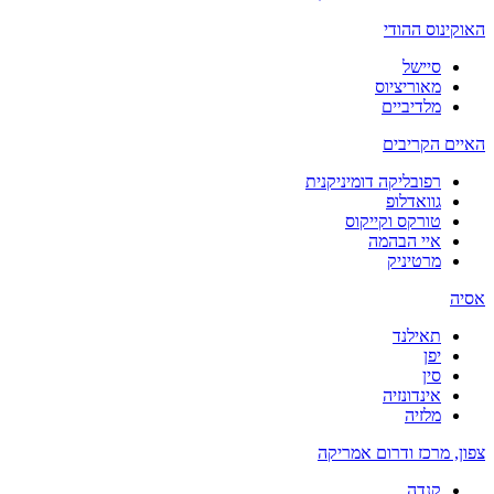
האוקינוס ההודי
סיישל
מאוריציוס
מלדיביים
האיים הקריבים
רפובליקה דומיניקנית
גוואדלופ
טורקס וקייקוס
איי הבהמה
מרטיניק
אסיה
תאילנד
יפן
סין
אינדונזיה
מלזיה
צפון, מרכז ודרום אמריקה
קנדה