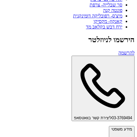
סר שבלייה- צרפת
פונטה קנה
מיצ'ס- רפובליקה דומינקנית
קאנקון- מקסיקו
ירח דבש בקלאב מד
הירשמו לניוזלטר
להרשמה
03-3769494
ליצירת קשר בוואטסאפ
מידע משפטי