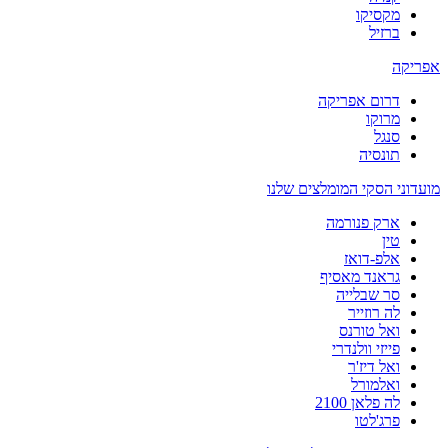
מקסיקו
ברזיל
אפריקה
דרום אפריקה
מרוקו
סנגל
תונסיה
מועדוני הסקי המומלצים שלנו
ארק פנורמה
טין
אלפ-דואז
גראנד מאסיף
סר שבלייה
לה רוזייר
ואל טורנס
פייזי וולנדרי
ואל דיז'ר
ואלמורל
לה פלאן 2100
פרג'לטו