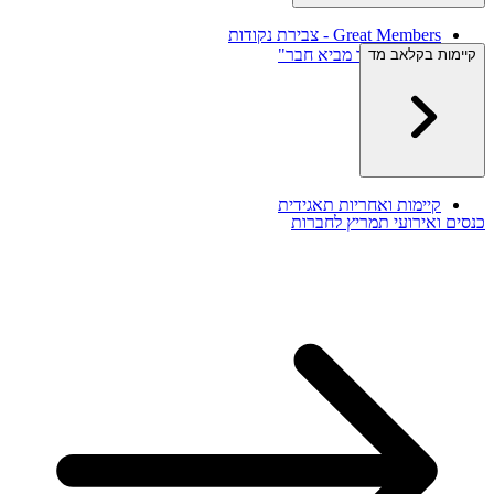
Great Members - צבירת נקודות
תוכנית "חבר מביא חבר"
קיימות בקלאב מד
צרו קשר
קיימות ואחריות תאגידית
כנסים ואירועי תמריץ לחברות