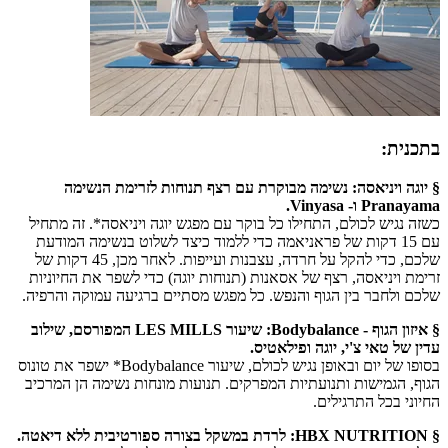
בתכנית:
§ יוגה ויניאסה: נשימה מבוקרת עם רצף תנוחות לזרימת הנשימה
Pranayama ו- Vinyasa.
כשזה נגיש לכולם, התחילו כל בוקר עם מפגש יוגה ויניאסה*. זה מתחיל
עם 15 דקות של פראניאמה כדי ללמוד כיצד לשלוט בנשימה המודעת
שלכם, כדי להקל על חרדה, עצבנות ועייפות. לאחר מכן, 45 דקות של
זרימת ויניאסה, רצף של אסאנות (תנוחות יוגה) כדי לשפר את החיוניות
שלכם ולחבר בין הגוף והנפש. כל מפגש מסתיים ברגיעה עמוקה והרפיה.
§ איזון הגוף - Bodybalance: שיעור LES MILLS המפורסם, שילוב
עדין של טאי צ'י, יוגה ופילאטיס.
בסופו של יום ובאופן נגיש לכולם, שיעור Bodybalance* ישפר את טונוס
הגוף, הגמישות ותנועתיות המפרקים. תנועות מונחות נשימה הן המרכיב
החיוני בכל התרגילים.
§ HBX NUTRITION: לרדת במשקל בצורה ספורטיבית ללא דיאטה.