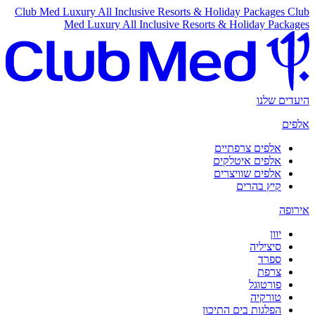
Club Med Luxury All Inclusive Resorts & Holiday Packages
Club
Med Luxury All Inclusive Resorts & Holiday Packages
היעדים שלנו
אלפים
אלפים צרפתיים
אלפים איטלקים
אלפים שוויצרים
קיץ בהרים
אירופה
יוון
סיציליה
ספרד
צרפת
פורטוגל
טורקיה
הפלגות בים התיכון