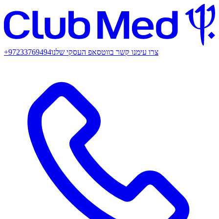
צרו עימנו קשר בווטסאפ העסקי שלנו
+97233769494