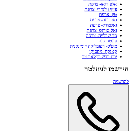
אלפ דואז- צרפת
פייזי וולנדרי- צרפת
טין- צרפת
ואל דיזר- צרפת
ואלמורל- צרפת
ואל טורנס- צרפת
סר שבלייה- צרפת
פונטה קנה
מיצ'ס- רפובליקה דומינקנית
קאנקון- מקסיקו
ירח דבש בקלאב מד
הירשמו לניוזלטר
להרשמה