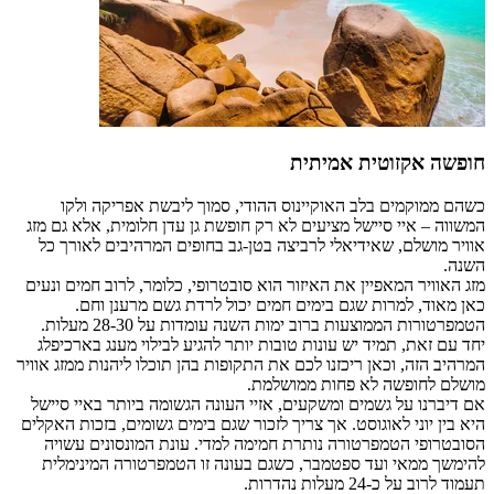
חופשה אקזוטית אמיתית
כשהם ממוקמים בלב האוקיינוס ההודי, סמוך ליבשת אפריקה ולקו
המשווה – איי סיישל מציעים לא רק חופשת גן עדן חלומית, אלא גם מזג
אוויר מושלם, שאידיאלי לרביצה בטן-גב בחופים המרהיבים לאורך כל
השנה.
מזג האוויר המאפיין את האיזור הוא סובטרופי, כלומר, לרוב חמים ונעים
כאן מאוד, למרות שגם בימים חמים יכול לרדת גשם מרענן וחם.
הטמפרטורות הממוצעות ברוב ימות השנה עומדות על 28-30 מעלות.
יחד עם זאת, תמיד יש עונות טובות יותר להגיע לבילוי מענג בארכיפלג
המרהיב הזה, וכאן ריכזנו לכם את התקופות בהן תוכלו ליהנות ממזג אוויר
מושלם לחופשה לא פחות ממושלמת.
אם דיברנו על גשמים ומשקעים, אזיי העונה הגשומה ביותר באיי סיישל
היא בין יוני לאוגוסט. אך צריך לזכור שגם בימים גשומים, בזכות האקלים
הסובטרופי הטמפרטורה נותרת חמימה למדי. עונת המונסונים עשויה
להימשך ממאי ועד ספטמבר, כשגם בעונה זו הטמפרטורה המינימלית
תעמוד לרוב על כ-24 מעלות נהדרות.