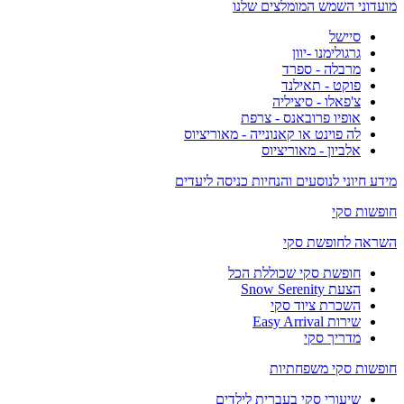
מועדוני השמש המומלצים שלנו
סיישל
גרגולימנו -יוון
מרבלה - ספרד
פוקט - תאילנד
צ'פאלו - סיציליה
אופיו פרובאנס - צרפת
לה פוינט או קאנונייה - מאוריציוס
אלביון - מאוריציוס
מידע חיוני לנוסעים והנחיות כניסה ליעדים
חופשות סקי
השראה לחופשת סקי
חופשת סקי שכוללת הכל
הצעת Snow Serenity
השכרת ציוד סקי
שירות Easy Arrival
מדריך סקי
חופשות סקי משפחתיות
שיעורי סקי בעברית לילדים