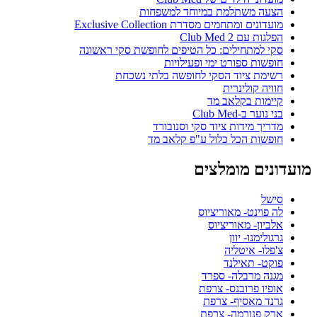
הצעה משתלמת במיוחד למשפחות
מועדונים ומתחמים מסדרת Exclusive Collection
הפלגות עם Club Med 2
סקי למתחילים: כל הטיפים לחופשת סקי ראשונה
חופשות ספורט ימי ופעילויות
רשימת ציוד הסקי לחופשה בלתי נשכחת
חוויה קולינרית
קיימות בקלאב מד
בני נוער ב-Club Med
מדריך מידות ציוד סקי וסנובורד
חופשות הכל כלול ע"פ קלאב מד
מועדונים מומלצים
סישל
לה פוינט- מאוריציוס
אלביון- מאוריציוס
גרגולימנו- יוון
צ'פלו- איטליה
פוקט- תאילנד
מגנה מרבלה- ספרד
אופיו פרובנס- צרפת
גרנד מאסיף- צרפת
ארק פנורמה- צרפת