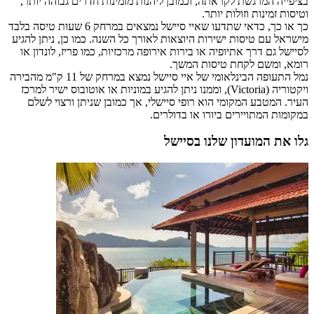
בציפייה המרגשת לקראתה, וכמובן ליהנות מזמינות חדרים גבוהה יותר,
וטיסות זמינות וזולות יותר.
כך או כך, כדאי שתדעו שאיי סיישל נמצאים במרחק 6 שעות טיסה בלבד
מישראל עם טיסות ישירות היוצאות לאורך כל השנה. כמו כן, ניתן להגיע
לסיישל גם דרך אתיופיה או בירות אירופה מרכזיות, כמו פריז, לונדון או
רומא, ומשם לקחת טיסות המשך.
נמל התעופה הבינלאומי של איי סיישל נמצא במרחק של 11 ק"מ מהבירה
ויקטוריה (Victoria), וממנו ניתן להגיע במוניות או אוטובוס ישיר למרכז
העיר. המטבע המקומי הוא רופי סיישלי, אך כמובן שניתן ורצוי לשלם
במקומות המתויירים ביורו או בדולרים.
גלו את המועדון שלנו בסיישל