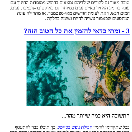
טובה מאוד גם להורים שילדיהם נמצאים בחופש ממוסדות החינוך וגם
עונה בה מזג האוויר באיים נעים במיוחד. גם באוקטובר-נובמבר, נעים,
חמים ויבש, וזאת לעומת חודשים מאי-ספטמבר, אז מתחילה עונת
המונסונים שכאמור עשויה להיות גשומה בחלקה .
3
-
ומתי כדאי להזמין את כל הטוב הזה?
התשובה היא כמה שיותר מהר...
ככל שתקדימו להזמין
חבילת נופש בסיישל
, כך תוכלו כבר להתעטף