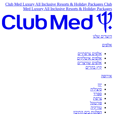
Club Med Luxury All Inclusive Resorts & Holiday Packages
Club
Med Luxury All Inclusive Resorts & Holiday Packages
היעדים שלנו
אלפים
אלפים צרפתיים
אלפים איטלקים
אלפים שוויצרים
קיץ בהרים
אירופה
יוון
סיציליה
ספרד
צרפת
פורטוגל
טורקיה
הפלגות בים התיכון