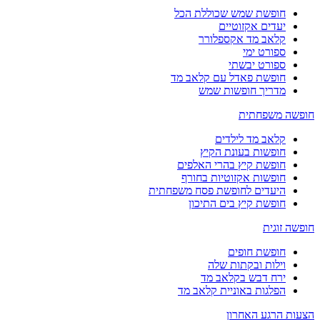
חופשת שמש שכוללת הכל
יעדים אקזוטיים
קלאב מד אקספלורר
ספורט ימי
ספורט יבשתי
חופשת פאדל עם קלאב מד
מדריך חופשות שמש
חופשה משפחתית
קלאב מד לילדים
חופשות בעונת הקיץ
חופשת קיץ בהרי האלפים
חופשות אקזוטיות בחורף
היעדים לחופשת פסח משפחתית
חופשת קיץ בים התיכון
חופשה זוגית
חופשת חופים
וילות ובקתות שלה
ירח דבש בקלאב מד
הפלגות באוניית קלאב מד
הצעות הרגע האחרון