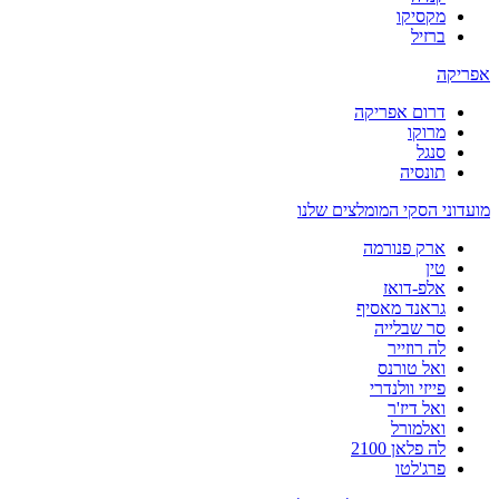
מקסיקו
ברזיל
אפריקה
דרום אפריקה
מרוקו
סנגל
תונסיה
מועדוני הסקי המומלצים שלנו
ארק פנורמה
טין
אלפ-דואז
גראנד מאסיף
סר שבלייה
לה רוזייר
ואל טורנס
פייזי וולנדרי
ואל דיז'ר
ואלמורל
לה פלאן 2100
פרג'לטו