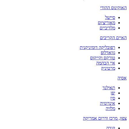
האוקינוס ההודי
סיישל
מאוריציוס
מלדיביים
האיים הקריבים
רפובליקה דומיניקנית
גוואדלופ
טורקס וקייקוס
איי הבהמה
מרטיניק
אסיה
תאילנד
יפן
סין
אינדונזיה
מלזיה
צפון, מרכז ודרום אמריקה
קנדה