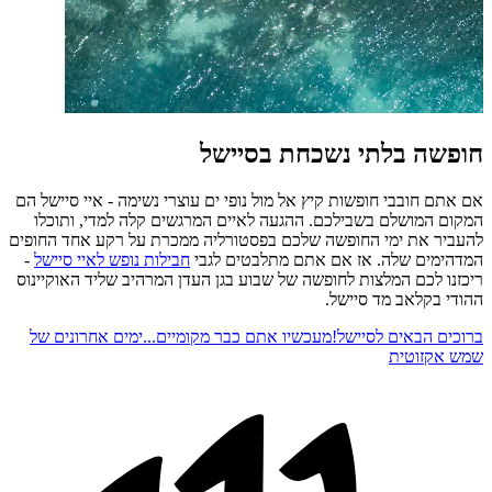
חופשה בלתי נשכחת בסיישל
אם אתם חובבי חופשות קיץ אל מול נופי ים עוצרי נשימה - איי סיישל הם
המקום המושלם בשבילכם. ההגעה לאיים המרגשים קלה למדי, ותוכלו
להעביר את ימי החופשה שלכם בפסטורליה ממכרת על רקע אחד החופים
המדהימים שלה. אז אם אתם מתלבטים לגבי
חבילות נופש לאיי סיישל
-
ריכזנו לכם המלצות לחופשה של שבוע בגן העדן המרהיב שליד האוקיינוס
ההודי בקלאב מד סיישל.
ברוכים הבאים לסיישל!
מעכשיו אתם כבר מקומיים...
ימים אחרונים של
שמש אקזוטית