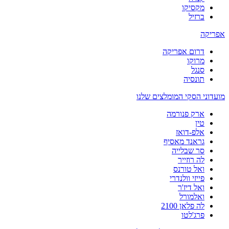
מקסיקו
ברזיל
אפריקה
דרום אפריקה
מרוקו
סנגל
תונסיה
מועדוני הסקי המומלצים שלנו
ארק פנורמה
טין
אלפ-דואז
גראנד מאסיף
סר שבלייה
לה רוזייר
ואל טורנס
פייזי וולנדרי
ואל דיז'ר
ואלמורל
לה פלאן 2100
פרג'לטו