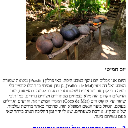
יום חמישי
היום אנו מבלים יום נוסף בטבע היפה. באי פרלין (Praslin) נמצאת שמורת
הטבע ואל דה מאי (Vallée de Mai), גן עדן אמיתי בו תוכלו לדמיין בלי
בעיה חדי קרן או דינוזאורים שמסתתרים מעבר לפינה. במציאות, יער
הדקלים הקדום הזה מלא בצמחים מסתוריים ויצורים נדירים, כמו תוכי
שחור ועץ קוקוס הים (Coco de Mer) האגדי המייצר את הזרעים הגדולים
בעולם. הטיול ביער הגשם המופלא הזה, שהוכרז כאתר מורשת עולמית
של אונסק"ו, אורכת כשעתיים, שאולי יהיו זמן ההליכה הטוב ביותר שאי
פעם עשיתם ביער.