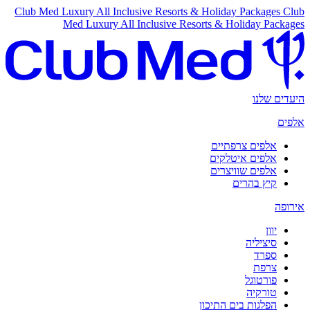
Club Med Luxury All Inclusive Resorts & Holiday Packages
Club
Med Luxury All Inclusive Resorts & Holiday Packages
היעדים שלנו
אלפים
אלפים צרפתיים
אלפים איטלקים
אלפים שוויצרים
קיץ בהרים
אירופה
יוון
סיציליה
ספרד
צרפת
פורטוגל
טורקיה
הפלגות בים התיכון