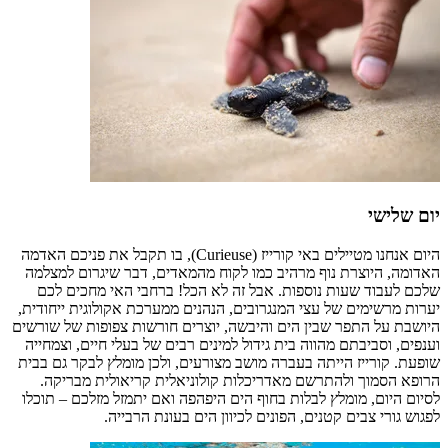
יום שלישי
היום אנחנו מטיילים באי קורייז (Curieuse), בו תקבל את פניכם האדמה
האדומה, היוצרת נוף מרהיב כמו לקוח מהמאדים, דבר שיגרום למצלמה
שלכם לעבוד שעות נוספות. אבל זה לא הכל! ברחבי האי מחכים לכם
יערות מרשימים של עצי המנגרובים, הנהנים ממערכת אקולוגית ייחודית,
היושבת על התפר שבין הים והיבשה, יוצרים חורשות צפופות של שורשים
וענפים, וסביבתם מהווה בית גידול למינים רבים של בעלי חיים, וצמחייה
שופעת. קורייז הייתה בעברה מושב מצורעים, ולכן מומלץ לבקר גם בבית
הרופא הסמוך ולהתרשם מאדריכלות קולוניאלית קריאולית מבריקה.
לסיום היום, מומלץ לבלות בחוף הים היפהפה ואם יתמזל מזלכם – תוכלו
לפגוש גורי צבים קטנים, הפונים לכיוון הים בעונת הרבייה.