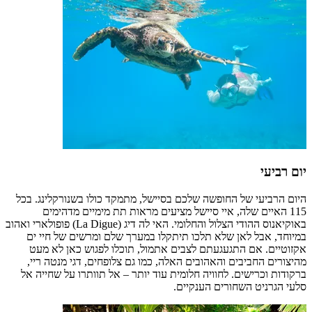
יום רביעי
היום הרביעי של החופשה שלכם בסיישל, מתמקד כולו בשנורקלינג. בכל
115 האיים שלה, איי סיישל מציעים מראות תת מימיים מדהימים
באוקיאנוס ההודי הצלול והחלומי. האי לה דיג (La Digue) פופולארי ואהוב
במיוחד, אבל לאן שלא תלכו תיתקלו במערך שלם ומרשים של חיי ים
אקזוטיים. אם התגעגעתם לצבים אתמול, תוכלו לפגוש כאן לא מעט
מהיצורים החביבים והאהובים האלה, כמו גם צלופחים, דגי מנטה ריי,
ברקודות וכרישים. לחוויה חלומית עוד יותר – אל תוותרו על שחייה אל
סלעי הגרניט השחורים הענקיים.