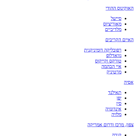
האוקינוס ההודי
סיישל
מאוריציוס
מלדיביים
האיים הקריבים
רפובליקה דומיניקנית
גוואדלופ
טורקס וקייקוס
איי הבהמה
מרטיניק
אסיה
תאילנד
יפן
סין
אינדונזיה
מלזיה
צפון, מרכז ודרום אמריקה
קנדה