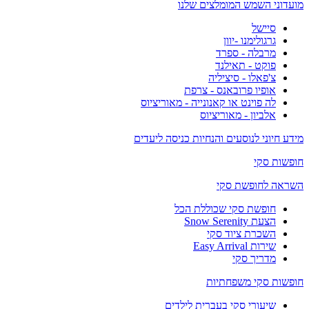
מועדוני השמש המומלצים שלנו
סיישל
גרגולימנו -יוון
מרבלה - ספרד
פוקט - תאילנד
צ'פאלו - סיציליה
אופיו פרובאנס - צרפת
לה פוינט או קאנונייה - מאוריציוס
אלביון - מאוריציוס
מידע חיוני לנוסעים והנחיות כניסה ליעדים
חופשות סקי
השראה לחופשת סקי
חופשת סקי שכוללת הכל
הצעת Snow Serenity
השכרת ציוד סקי
שירות Easy Arrival
מדריך סקי
חופשות סקי משפחתיות
שיעורי סקי בעברית לילדים