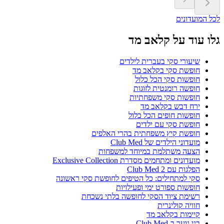
לכל המועדונים
גלו עוד על קלאב מד
שיעורי סקי בעברית לילדים
חופשת סקי בקלאב מד
חופשות סקי הכל כלול
חופשה רומנטית לזוגות
חופשות סקי משפחתיות
ירח דבש בקלאב מד
חופשות חופים הכל כלול
חופשת סקי עם ילדים
חופשת קיץ משפחתית בהרי האלפים
מועדוני הילדים של Club Med
הצעה משתלמת במיוחד למשפחות
מועדונים ומתחמים מסדרת Exclusive Collection
הפלגות עם Club Med 2
סקי למתחילים: כל הטיפים לחופשת סקי ראשונה
חופשות ספורט ימי ופעילויות
רשימת ציוד הסקי לחופשה בלתי נשכחת
חוויה קולינרית
קיימות בקלאב מד
בני נוער ב-Club Med