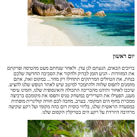
יום ראשון
ברוכים הבאים, הגעתם לגן עדן. ולאחר שנחתם מעט מהטיסה ופרקתם
את המזוודות - הגיע הזמן לבדוק ולחקור את הסביבה החדשה שלכם
בנחת, את הטיולים המרתקים תתחילו רק מחר... במקום זאת, אתם
מוזמנים לתפוס שלווה ולהתמכר למיטב שיש לאתר הנופש שלנו להציע.
שיכבו לאחור ותיהנו מהבריכה התכולה והאינסופית שלנו, הזמינו עיסוי
מענג, הפעילו את השרירים במשחק טניס ותפסו את מקומכם ברביצה
ממכרת בחוף הים המקומי. בערב, מחכה לכם חוויה קולינרית מופתית
במסעדה הראשית שלנו, בליווי כוסית רום כהה מקומי ועל רקע שקיעה
מרהיבה היורדת על רקע הים בטרקלין הקסום שלנו.