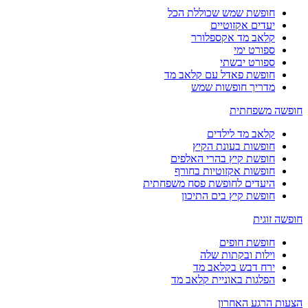
חופשת שמש שכוללת הכל
יעדים אקזוטיים
קלאב מד אקספלורר
ספורט ימי
ספורט יבשתי
חופשת פאדל עם קלאב מד
מדריך חופשות שמש
חופשה משפחתית
קלאב מד לילדים
חופשות בעונת הקיץ
חופשת קיץ בהרי האלפים
חופשות אקזוטיות בחורף
היעדים לחופשת פסח משפחתית
חופשת קיץ בים התיכון
חופשה זוגית
חופשת חופים
וילות ובקתות שלה
ירח דבש בקלאב מד
הפלגות באוניית קלאב מד
הצעות הרגע האחרון