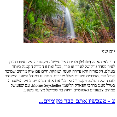
יום שני
סעו לאי מאהה (Mahe) ולבירת איי סיישל - ויקטוריה. אל תצפו כמובן
לעיר בסדר גודל של לונדון או פריז, בכל זאת זו הבירה הקטנה ביותר
בעולם. ויקטוריה היא עיירה קטנה ושוקקת חיים עם שוק מדהים שמוכר
אוכל טרי, מצרכים חיוניים ושלל מזכרות. התבוננו במגדל השעון המקסים
לזכרה של המלכה ויקטוריה ואז בלו את אחר הצהריים בחיק המשפחה
בטיול מענג ברחבי הפארק הלאומי Morne Seychelles, עם שפע של
צמחים צבעוניים ואקזוטיים וחיות בר שסיישל מציעה בשפע.
2
-
מעכשיו אתם כבר מקומיים...