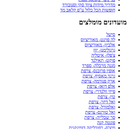
מדריך מידות ציוד סקי וסנובורד
חופשות הכל כלול ע"פ קלאב מד
מועדונים מומלצים
סישל
לה פוינט- מאוריציוס
אלביון- מאוריציוס
גרגולימנו- יוון
צ'פלו- איטליה
פוקט- תאילנד
מגנה מרבלה- ספרד
אופיו פרובנס- צרפת
גרנד מאסיף- צרפת
ארק פנורמה- צרפת
אלפ דואז- צרפת
פייזי וולנדרי- צרפת
טין- צרפת
ואל דיזר- צרפת
ואלמורל- צרפת
ואל טורנס- צרפת
סר שבלייה- צרפת
פונטה קנה
מיצ'ס- רפובליקה דומינקנית