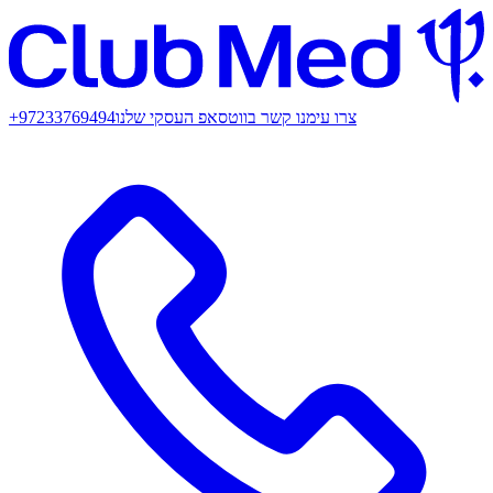
צרו עימנו קשר בווטסאפ העסקי שלנו
+97233769494