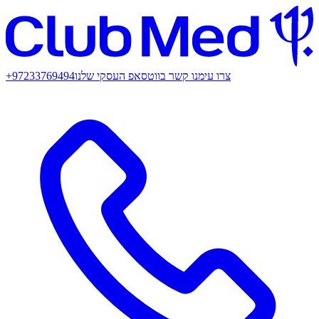
צרו עימנו קשר בווטסאפ העסקי שלנו
+97233769494