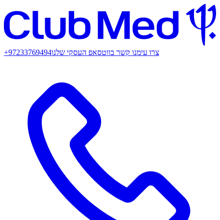
צרו עימנו קשר בווטסאפ העסקי שלנו
+97233769494