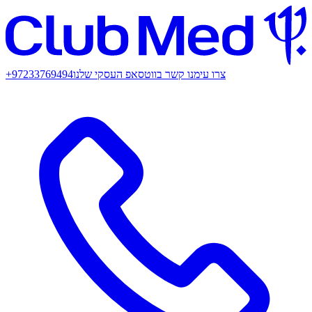
צרו עימנו קשר בווטסאפ העסקי שלנו
+97233769494