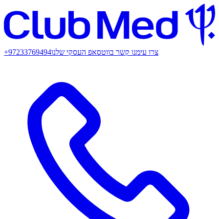
צרו עימנו קשר בווטסאפ העסקי שלנו
+97233769494