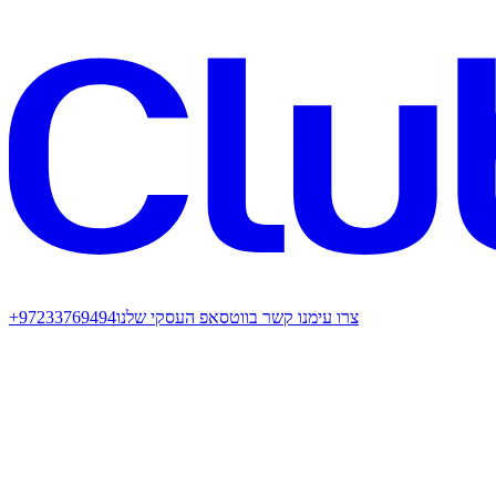
צרו עימנו קשר בווטסאפ העסקי שלנו
+97233769494