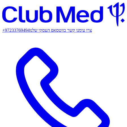
צרו עימנו קשר בווטסאפ העסקי שלנו
+97233769494