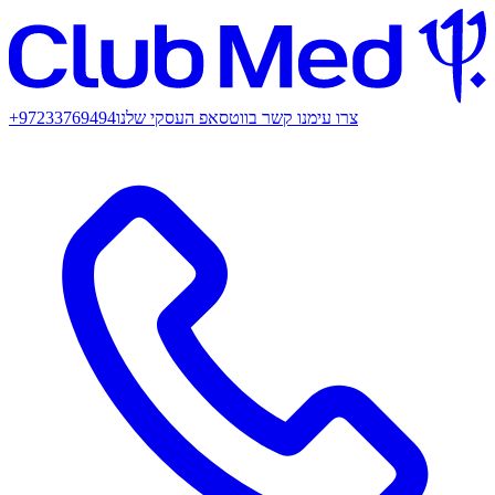
צרו עימנו קשר בווטסאפ העסקי שלנו
+97233769494