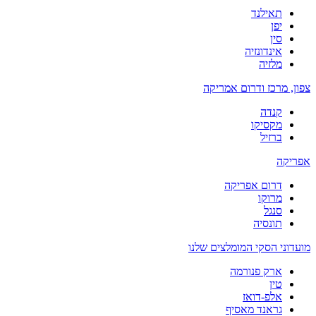
תאילנד
יפן
סין
אינדונזיה
מלזיה
צפון, מרכז ודרום אמריקה
קנדה
מקסיקו
ברזיל
אפריקה
דרום אפריקה
מרוקו
סנגל
תונסיה
מועדוני הסקי המומלצים שלנו
ארק פנורמה
טין
אלפ-דואז
גראנד מאסיף