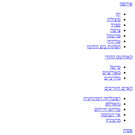
אירופה
יוון
סיציליה
ספרד
צרפת
פורטוגל
טורקיה
הפלגות בים התיכון
האוקינוס ההודי
סיישל
מאוריציוס
מלדיביים
האיים הקריבים
רפובליקה דומיניקנית
גוואדלופ
טורקס וקייקוס
איי הבהמה
מרטיניק
אסיה