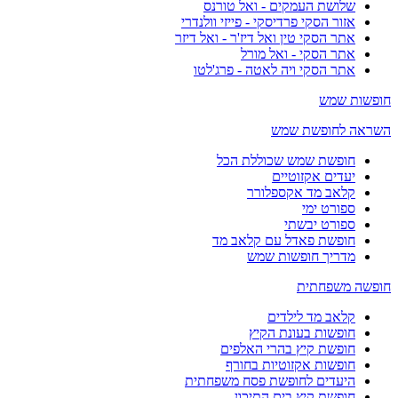
שלושת העמקים - ואל טורנס
אזור הסקי פרדיסקי - פייזי וולנדרי
אתר הסקי טין ואל דיז'ר - ואל דיזר
אתר הסקי - ואל מורל
אתר הסקי ויה לאטה - פרג'לטו
חופשות שמש
השראה לחופשת שמש
חופשת שמש שכוללת הכל
יעדים אקזוטיים
קלאב מד אקספלורר
ספורט ימי
ספורט יבשתי
חופשת פאדל עם קלאב מד
מדריך חופשות שמש
חופשה משפחתית
קלאב מד לילדים
חופשות בעונת הקיץ
חופשת קיץ בהרי האלפים
חופשות אקזוטיות בחורף
היעדים לחופשת פסח משפחתית
חופשת קיץ בים התיכון