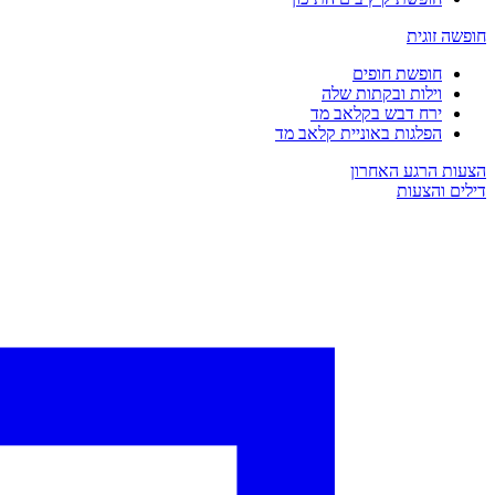
חופשה זוגית
חופשת חופים
וילות ובקתות שלה
ירח דבש בקלאב מד
הפלגות באוניית קלאב מד
הצעות הרגע האחרון
דילים והצעות