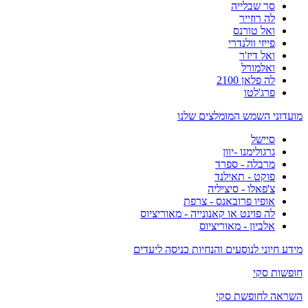
סר שבלייה
לה רוזייר
ואל טורנס
פייזי וולנדרי
ואל דיז'ר
ואלמורל
לה פלאן 2100
פרג'לטו
מועדוני השמש המומלצים שלנו
סיישל
גרגולימנו -יוון
מרבלה - ספרד
פוקט - תאילנד
צ'פאלו - סיציליה
אופיו פרובאנס - צרפת
לה פוינט או קאנונייה - מאוריציוס
אלביון - מאוריציוס
מידע חיוני לנוסעים והנחיות כניסה ליעדים
חופשות סקי
השראה לחופשת סקי