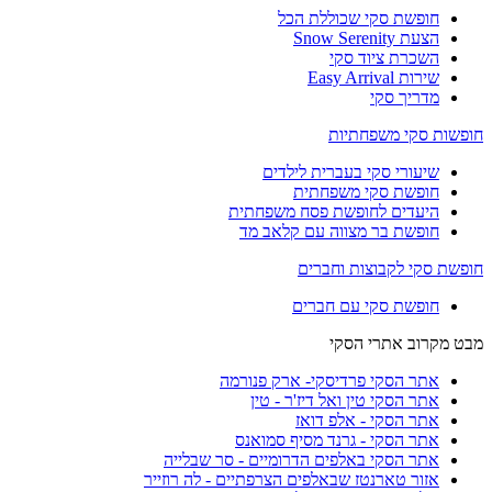
חופשת סקי שכוללת הכל
הצעת Snow Serenity
השכרת ציוד סקי
שירות Easy Arrival
מדריך סקי
חופשות סקי משפחתיות
שיעורי סקי בעברית לילדים
חופשת סקי משפחתית
היעדים לחופשת פסח משפחתית
חופשת בר מצווה עם קלאב מד
חופשת סקי לקבוצות וחברים
חופשת סקי עם חברים
מבט מקרוב אתרי הסקי
אתר הסקי פרדיסקי- ארק פנורמה
אתר הסקי טין ואל דיז'ר - טין
אתר הסקי - אלפ דואז
אתר הסקי - גרנד מסיף סמואנס
אתר הסקי באלפים הדרומיים - סר שבלייה
אזור טארנטז שבאלפים הצרפתיים - לה רוזייר