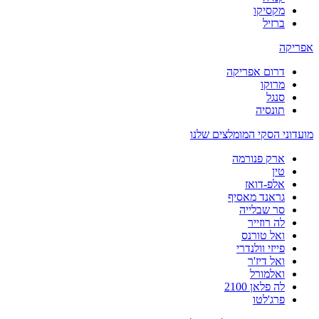
מקסיקו
ברזיל
אפריקה
דרום אפריקה
מרוקו
סנגל
תונסיה
מועדוני הסקי המומלצים שלנו
ארק פנורמה
טין
אלפ-דואז
גראנד מאסיף
סר שבלייה
לה רוזייר
ואל טורנס
פייזי וולנדרי
ואל דיז'ר
ואלמורל
לה פלאן 2100
פרג'לטו