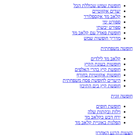
חופשת שמש שכוללת הכל
יעדים אקזוטיים
קלאב מד אקספלורר
ספורט ימי
ספורט יבשתי
חופשת פאדל עם קלאב מד
מדריך חופשות שמש
חופשה משפחתית
קלאב מד לילדים
חופשות בעונת הקיץ
חופשת קיץ בהרי האלפים
חופשות אקזוטיות בחורף
היעדים לחופשת פסח משפחתית
חופשת קיץ בים התיכון
חופשה זוגית
חופשת חופים
וילות ובקתות שלה
ירח דבש בקלאב מד
הפלגות באוניית קלאב מד
הצעות הרגע האחרון