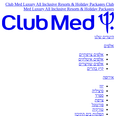
Club Med Luxury All Inclusive Resorts & Holiday Packages
Club
Med Luxury All Inclusive Resorts & Holiday Packages
היעדים שלנו
אלפים
אלפים צרפתיים
אלפים איטלקים
אלפים שוויצרים
קיץ בהרים
אירופה
יוון
סיציליה
ספרד
צרפת
פורטוגל
טורקיה
הפלגות בים התיכון