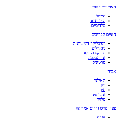
האוקינוס ההודי
סיישל
מאוריציוס
מלדיביים
האיים הקריבים
רפובליקה דומיניקנית
גוואדלופ
טורקס וקייקוס
איי הבהמה
מרטיניק
אסיה
תאילנד
יפן
סין
אינדונזיה
מלזיה
צפון, מרכז ודרום אמריקה
קנדה