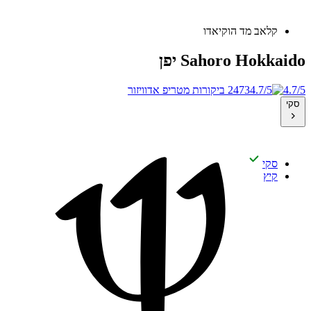
קלאב מד הוקיאדו
Sahoro Hokkaido
יפן
4.7/5
2473 ביקורות מטריפ אדוויזור
סקי
סקי
קיץ