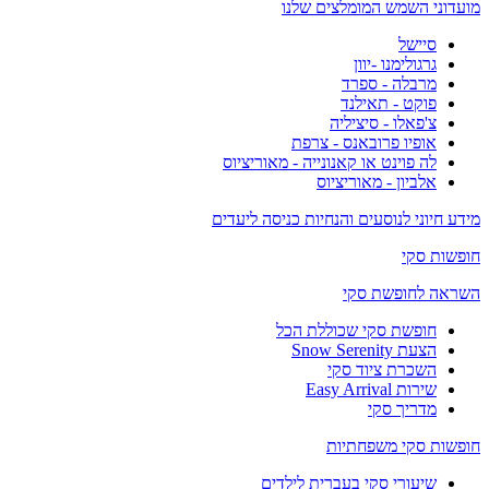
מועדוני השמש המומלצים שלנו
סיישל
גרגולימנו -יוון
מרבלה - ספרד
פוקט - תאילנד
צ'פאלו - סיציליה
אופיו פרובאנס - צרפת
לה פוינט או קאנונייה - מאוריציוס
אלביון - מאוריציוס
מידע חיוני לנוסעים והנחיות כניסה ליעדים
חופשות סקי
השראה לחופשת סקי
חופשת סקי שכוללת הכל
הצעת Snow Serenity
השכרת ציוד סקי
שירות Easy Arrival
מדריך סקי
חופשות סקי משפחתיות
שיעורי סקי בעברית לילדים