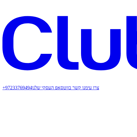
צרו עימנו קשר בווטסאפ העסקי שלנו
+97233769494